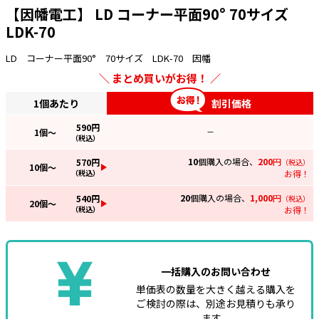
【因幡電工】 LD コーナー平面90° 70サイズ
e431オリジナル
LDK-70
暑さ対策
LD コーナー平面90° 70サイズ LDK-70 因幡
まとめ買いがお得！
販売終了品
1個あたり
割引価格
590
円
1
個～
—
（税込）
10
個購入の場合、
200
円
570
円
（税込）
10
個～
（税込）
お得！
20
個購入の場合、
1,000
円
540
円
（税込）
20
個～
（税込）
お得！
一括購入のお問い合わせ
単価表の数量を大きく越える購入を
ご検討の際は、別途お見積りも承り
ます。