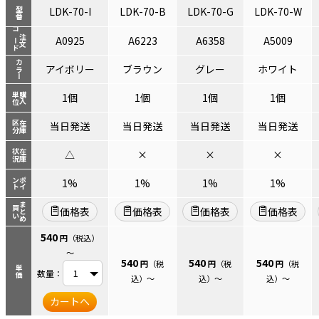
LDK-70-I
LDK-70-B
LDK-70-G
LDK-70-W
型番
コード
注文
A0925
A6223
A6358
A5009
カラー
アイボリー
ブラウン
グレー
ホワイト
単位
購入
1個
1個
1個
1個
区分
在庫
当日発送
当日発送
当日発送
当日発送
状況
在庫
△
×
×
×
ント
ポイ
1%
1%
1%
1%
まとめ
買い
価格表
価格表
価格表
価格表
540
円
（税込）
～
540
540
540
円
（税
円
（税
円
（税
単価
数量：
込）
～
込）
～
込）
～
カートへ