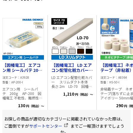
【因幡電工】 エアコ
【因幡電工】 LD エア
【因幡電工】ネ
ン用 シールパテ 200g
コン配管化粧カバー
テープ（非粘着
アイボリー AP-200
スリムダクト本体 長
ずに止まる アイ
LD エアコン配管化粧カバ
注文コード
A3928
注文コード
A8364
さ:2m LD-70【アイボ
ー 50mm幅×18m
ー スリムダクト本体
型番
AP-200-I
型番
HS-50-I
リー】
巻単位 HS-50-I
長さ:2m LD-70 因幡電
エアコン用 シールパ
非粘着テープ ネオ
工 ・耐候性に優れた材質
テ 200g AP-200 因
テープ(落ちずに止
1,210
円（税込）～
を使用し、いつまでも変
幡電工 不乾性、難燃性、
アイボリー 50mm
わらない美しさを保ちま
粘着性に優れた全天候タ
x18m 5巻単位 HS-
す ・取付穴は100㎜ピッ
130
290
円（税込）～
円（税
イプのエアコン配管用 シ
I 因幡電工 ・エアコンの
チで設けてあり、押し出
ールパテです。 使用温
配管保護に使用する
せば簡単に穴があきます
度:-20～50℃ 作業温度:5
粘着性のテープです
・難燃材料を使用 安全
お探しの商品が適切なカテゴリーに掲載されていなかった際は、
～40℃ 内容量:200g 色:ア
業中に誤ってテープ
性にも配慮しています 外
イボリー
としても、テープが
ご面倒ですが
サポートセンター
までご一報頂けますでしょう
幅:68㎜ 奥行:58㎜ 対角
ける事がありません 
長:68㎜ 長さ:2000㎜
か。