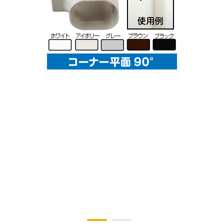
太陽光発電工事
エアコン・換気扇・空調資材
太陽光発電ケーブル・コネクタ・関連資
ホテル・病院向け
材/機器
電源ケーブル／コネクタ／分電盤／ブレ
ーカ
照明・照明器具
電源タップ・延長コード
スイッチ・コンセント（配線器具）
PF管/FEP管/CD管/情報線保護管
ボックス・ビニル電線管付属品・引き込
みカバー
工具関連
EV充電設備工事関連
感染症関連
その他