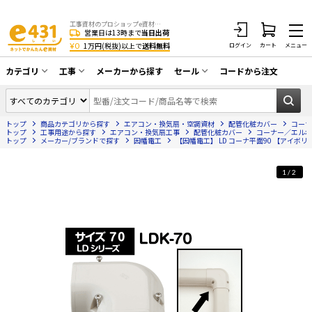
工事資材のプロショップe資材 CATV・アンテナ・防犯・光・LAN・電気・空調工事など
営業日は13時まで
当日出荷
¥0
1万円(税抜)以上で
送料無料
ログイン
カート
メニュー
カテゴリ
工事
メーカーから探す
セール
コードから注文
同軸ケーブル／テレビ用接栓／関連工具
CATV・アンテナ工事
在庫一掃セール
アンテナ・取付金具・ブースター／CATV
トップ
商品カテゴリから探す
エアコン・換気扇・空調資材
配管化粧カバー
コーナ
光工事・FTTH工事
部材類
トップ
工事用途から探す
エアコン・換気扇工事
配管化粧カバー
コーナー／エルボ
トップ
メーカー/ブランドで探す
因幡電工
【因幡電工】 LD コーナ平面90 【アイボリ
配線補助具（モール・結束バンド・テー
エアコン・換気扇工事
プ類 他）
1/2
防犯カメラ工事
防犯工事関連
LAN配線工事
HDMIケーブル・周辺機器／RCAケーブル
電話工事
電話線／コネクタ／アダプタ
電気配管工事
光ファイバー・融着接続機関連
EV充電設備工事
LANケーブル・コネクタ・関連資材/機器
照明設置工事
ネットワーク機器