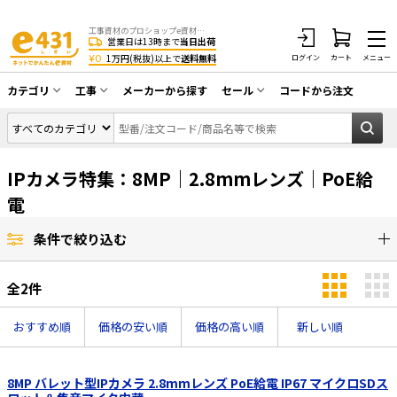
工事資材のプロショップe資材 CATV・アンテナ・防犯・光・LAN・電気・空調工事など
営業日は13時まで
当日出荷
¥0
1万円(税抜)以上で
送料無料
ログイン
カート
メニュー
カテゴリ
工事
メーカーから探す
セール
コードから注文
同軸ケーブル／テレビ用接栓／関連工具
CATV・アンテナ工事
在庫一掃セール
アンテナ・取付金具・ブースター／CATV
光工事・FTTH工事
部材類
IPカメラ特集：8MP｜2.8mmレンズ｜PoE給
配線補助具（モール・結束バンド・テー
エアコン・換気扇工事
電
プ類 他）
防犯カメラ工事
防犯工事関連
条件で絞り込む
LAN配線工事
HDMIケーブル・周辺機器／RCAケーブル
全
2
件
電話工事
電話線／コネクタ／アダプタ
電気配管工事
おすすめ順
価格の安い順
価格の高い順
新しい順
光ファイバー・融着接続機関連
EV充電設備工事
LANケーブル・コネクタ・関連資材/機器
8MP バレット型IPカメラ 2.8mmレンズ PoE給電 IP67 マイクロSDス
照明設置工事
ネットワーク機器