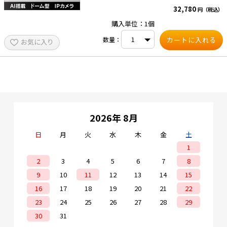
DAY&NIGHT 自動切換、夜間モノクロ映像、赤外
を同時に監視しなければならない場合、セキュリ
32,780
円（税込）
線ライト照射距離 最大30m WEBブラウザ言語
ティ監視は簡単な作業ではありません。 本製品は
e431オリジナル
日本語、英語、中国語、など 搭載ストレージ マイ
作業効率を高め、ワークフロー改善に役立ちま
購入単位：1個
クロSDカードスロット（最大256GB)SDカードの
す。 ・防犯について・・・人が侵入した場合の
ご購入はこちらから 内蔵マイク 搭載 防水防塵性
み、正確な警報を発します。 ・再生・録画検索に
暑さ対策
数量：
お気に入り
能 IP67 消費電力 12 VDC, 0.5 A, 最大6W /
ついて・・・人や車両などの映像を分類して速や
PoE(802.3af）最大7.2W 寸法 121.4 × 92.2
かに検索できます。 ■工場の場合 工場や倉庫には
販売終了品
mm ・重量 約550 g ※屋内/屋外ともにご利
高い原材料や商品が保管されています。 ここでの
用いただけます。 ■ご注意■ PoE給電しない場
セキュリティは非常に重要です。このような作業
合、別途販売のACアダプタが必要です。 別途販売
を行うには通常限られた人手しかいません。 本デ
はこちらより ––AI搭載で人と車両のイベントに特
バイスは効果的かつ効率的な代替ソリューション
化し、様々なシーンでセキュリティーを効率的に
を提供できます。 ・警備員のパトロールをカメラ
運用できます。–– ■住宅での活用シーン ・スマー
に置き換える ・人間をターゲットとした正確な不
トフォンへの迅速なアラーム通知・・・アラーム
法侵入アラーム 人間の侵入イベントを検知した場
情報やライブ映像の確認ができます。 ・光と音声
合にのみ警告を出すよう設定できます。 動物が侵
2026年 8月
で侵入者を警告*・・・侵入者がいた場合、光とカ
入してもアラームは出しません。 ■HVDTとは デ
スタマイズ可能な音声メッセージで威嚇します。
ィープラーニングアルゴリズムを搭載した HVDT
*）内蔵スピーカ、閃光ライト搭載の機種に限りま
by AI（Human & Vehicle Detection Technology
日
月
火
水
木
金
土
す。対応しているかは、商品の仕様書を確認くだ
by AI）技術は、 フロントエンドとバックエンドの
1
さい。 ■監視センターでの活用シーン 複数の場所
デバイスに人物と車両の識別アラームを もたらし
を同時に監視しなければならない場合、セキュリ
ます。このシステムは、人間と車両の識別にフォ
2
3
4
5
6
7
8
ティ監視は簡単な作業ではありません。 本製品は
ーカスし、アラームの 効率と効果を大幅に向上さ
作業効率を高め、ワークフロー改善に役立ちま
せます。
9
10
11
12
13
14
15
す。 ・防犯について・・・人が侵入した場合の
み、正確な警報を発します。 ・再生・録画検索に
16
17
18
19
20
21
22
ついて・・・人や車両などの映像を分類して速や
かに検索できます。 ■工場の場合 工場や倉庫には
23
24
25
26
27
28
29
高い原材料や商品が保管されています。 ここでの
30
31
セキュリティは非常に重要です。このような作業
を行うには通常限られた人手しかいません。 本デ