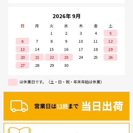
バイスは効果的かつ効率的な代替ソリューション
を提供できます。 ・警備員のパトロールをカメラ
に置き換える ・人間をターゲットとした正確な不
2026年 9月
法侵入アラーム 人間の侵入イベントを検知した場
合にのみ警告を出すよう設定できます。 動物が侵
入してもアラームは出しません。 ■HVDTとは デ
日
月
火
水
木
金
土
ィープラーニングアルゴリズムを搭載した HVDT
1
2
3
4
5
by AI（Human & Vehicle Detection Technology
by AI）技術は、 フロントエンドとバックエンドの
6
7
8
9
10
11
12
デバイスに人物と車両の識別アラームを もたらし
ます。このシステムは、人間と車両の識別にフォ
13
14
15
16
17
18
19
ーカスし、アラームの 効率と効果を大幅に向上さ
せます。
20
21
22
23
24
25
26
27
28
29
30
は休業日です。（土・日・祝・年末年始は休業）