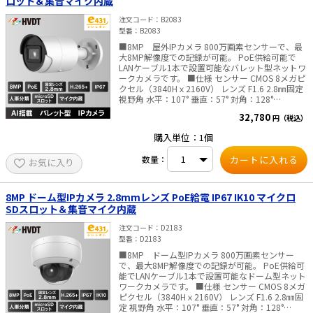
ロット＆集音マイク内蔵
注文コード
B2083
太陽光発電工事
エアコン・換気扇・空調資材
型番
B2083
太陽光発電ケーブル・コネクタ・関連資
ホテル・病院向け
■8MP 屋外IPカメラ 800万画素センサーで、最
材/機器
大8MP解像度での記録が可能。 PoE供給可能で
LANケーブル1本で設置可能なバレット型ネットワ
電源ケーブル／コネクタ／分電盤／ブレ
ークカメラです。 ■仕様 センサー CMOS 8メガピ
ーカ
クセル（3840Hｘ2160V） レンズ F1.6 2.8㎜固定
視野角 水平：107° 垂直：57° 対角：128°
照明・照明器具
DAY&NIGHT 自動切換、夜間モノクロ映像、赤外
32,780
円（税込）
線ライト照射距離 最大40m WEBブラウザ言語
電源タップ・延長コード
日本語、英語、中国語、など 搭載ストレージ マイ
購入単位：1個
クロSDカードスロット（最大256GB)SDカードの
ご購入はこちらから 内蔵マイク 搭載 防水防塵性
スイッチ・コンセント（配線器具）
数量：
お気に入り
能 IP67 消費電力 12 VDC, 0.5 A, 最大6W /
PoE(802.3af） 最大7.2W 寸法 Φ70 × 161.7
PF管/FEP管/CD管/情報線保護管
mm ・重量 約495 g ※屋内/屋外ともにご利用
いただけます。 ■ご注意■ PoE給電しない場合、
8MP ドーム型IPカメラ 2.8mmレンズ PoE給電 IP67 IK10 マイクロ
ボックス・ビニル電線管付属品・引き込
別途販売のACアダプタが必要です。 別途販売はこ
SDスロット＆集音マイク内蔵
みカバー
ちらより ––AI搭載で人と車両のイベントに特化
し、様々なシーンでセキュリティーを効率的に運
注文コード
D2183
工具関連
用できます。–– ■住宅での活用シーン ・スマート
型番
D2183
フォンへの迅速なアラーム通知・・・アラーム情
■8MP ドーム型IPカメラ 800万画素センサー
報やライブ映像の確認ができます。 ・光と音声で
EV充電設備工事関連
で、最大8MP解像度での記録が可能。 PoE供給可
侵入者を警告*・・・侵入者がいた場合、光とカス
能でLANケーブル1本で設置可能なドーム型ネット
タマイズ可能な音声メッセージで威嚇します。
感染症関連
ワークカメラです。 ■仕様 センサー CMOS 8メガ
*）内蔵スピーカ、閃光ライト搭載の機種に限りま
ピクセル（3840Hｘ2160V） レンズ F1.6 2.8㎜固
す。対応しているかは、商品の仕様書を確認くだ
定 視野角 水平：107° 垂直：57° 対角：128°
さい。 ■監視センターでの活用シーン 複数の場所
その他