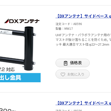
【DXアンテナ】サイドベース φ22
注文コード
A8596
型番
MW17
UHFアンテナ・パラボラアンテナ用のマスト取付に便利な金物 
マストが抜け落ちることを防ぐため, マス
ッキ 最大適合マスト径:φ22～27.2mm
価格表
お気に入り
【DXアンテナ】サイドベース φ22
注文コード
A9336