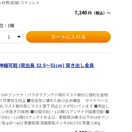
m 材質(処理):ステンレス
7,240
円（税込）～
位：1個
縮可能 (突出長 32.5～51cm) 突き出し金具
 UHFアンテナ・パラボラアンテナ用のマスト取付に便利な金物
て作業性を向上 ■安全性に優れた抜け止め構造 サイドベース
,マスト取付部にマスト落下 防止ビスが付いています ■突出し
い水抜き穴採用! ■50型のBS・110度CSアンテナが設置可能! ■
のBS・110度CSアンテナおよび、家庭用20素子以下のUHFアン
マスト径:φ25～φ32 表面処理:溶融亜鉛メッキ(HDZ35) 質量:2.8Kg