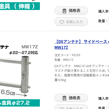
価格表
購入単
数量：
お気に入り
【DXアンテナ】 サイドベース φ2
MW17Z
注文コード
F6259
型番
MW17Z
DXアンテナ MW17Z UHFアンテナ・パラ
マストが抜け落ちることを防ぐため, マス
れた、塩害対策用の溶融亜鉛メッキ(HDZ35)仕様 最大適合マスト径:φ22～27.2mm 
量:0.5kg
価格表
購入単
数量：
お気に入り