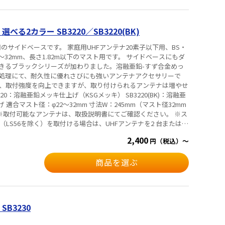
る2カラー SB3220／SB3220(BK)
用のサイドベースです。 家庭用UHFアンテナ20素子以下用、BS・
2～32mm、長さ1.82m以下のマスト用です。 サイドベースにもダ
きるブラックシリーズが加わりました。溶融亜鉛-すず合金めっ
処理にて、耐久性に優れさびにも強いアンテナアクセサリーで
で、取付強度を向上できますが、取り付けられるアンテナは増やせ
適合マスト径：φ22～32mm 寸法W：245mm（マスト径32mm
LS56を除く）を取付ける場合は、UHFアンテナを2 台または
 台ずつ取付けることはできません。 ※BS・CSアンテナを単体で取
2,400
円（税込）～
ら60cm以内のマスト（位置）に取付けてください。 ※BS・CS
使用する場合、マストの根元に取付けてください。
商品を選ぶ
B3230