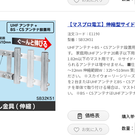
【マスプロ電工】伸縮型サイドベー
注文コード
E1190
型番
SB32K51
UHFアンテナ＋BS・CSアンテナ設
す。 家庭用UHFアンテナ20素子以下用
1.82m以下のマスト用です。 ※サ
られるアンテナは増やせません。 ■仕様 摘要：溶融亜鉛メッキ仕上げ（HDZ35） 適合マスト径：φ25
～32mm 伸縮範囲W：325～510mm 質量：約2.6kg ※取付可能なアンテ
ださい。 ※スカイウォーリーシリーズ
を2 台またはUHFアンテナとBS・CS
ナを単体で取り付ける場合は、マスト
い。 ※BS・CSアンテナはUHFア
価格表
購入単
数量：
お気に入り