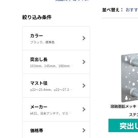
並べ替え：
おす
絞り込み条件
カラー
ブラック、標準色
突出し長
103mm、165mm、180mm、196mm、197mm
マスト径
φ22～25.4mm、φ22～27.2mm、φ22～32mm、φ25～32mm、φ32mm以下
メーカー
e431、日本アンテナ、マスプロ電工、DXアンテナ
価格帯