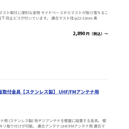
 サイドベースからマストが抜け落ちるこ
ています。 適合マスト径:φ22-32mm 素
2,890
円（税込）～
面取付金具【ステンレス製】 UHF/FMアンテナ用
地デジアンテナを壁面に設置する金具。 壁
ンテナ:UHF/FMアンテナ用 適合マ