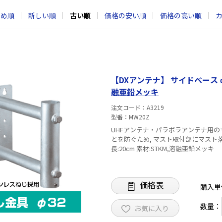
すめ順
新しい順
古い順
価格の安い順
価格の高い順
【DXアンテナ】 サイドベース φ2
融亜鉛メッキ
注文コード
A3219
型番
MW20Z
UHFアンテナ・パラボラアンテナ用のマスト取付に便利な金物
とを防ぐため, マスト取付部にマスト落下 防止ビスが付い
長:20cm 素材:STKM,溶融亜鉛メッキ
価格表
購入単
数量：
お気に入り