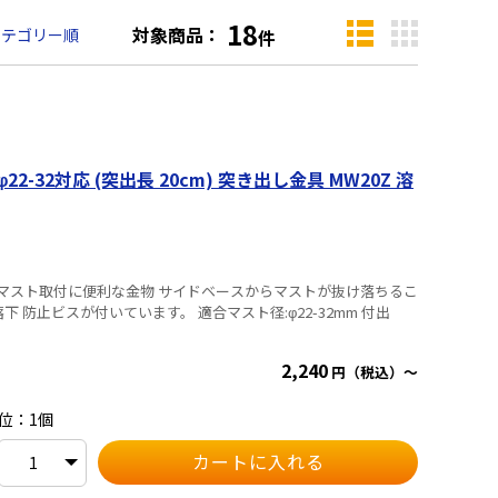
18
対象商品：
カテゴリー順
件
2-32対応 (突出長 20cm) 突き出し金具 MW20Z 溶
 サイドベースからマストが抜け落ちるこ
ています。 適合マスト径:φ22-32mm 付出
2,240
円（税込）～
位：1個