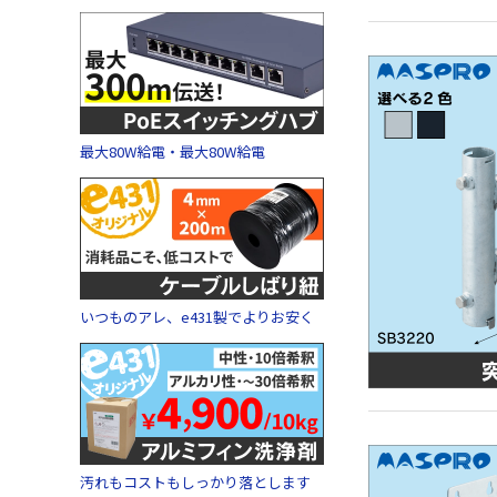
最大80W給電・最大80W給電
いつものアレ、e431製でよりお安く
汚れもコストもしっかり落とします