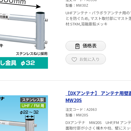
型番
MW30Z
UHFアンテナ・パラボラアンテナ用のマスト取付に便利な金物
とを防ぐため, マスト取付部にマスト落下 防止ビスが付い
材:STKM,溶融亜鉛メッキ
価格表
お気に入り
【DXアンテナ】 アンテナ用壁
MW20S
注文コード
A2063
型番
MW20S
DXアンテナ MW20S UHF/FM アンテナ用 (ステンレス製) 
面取付部が小さく棟木や柱、壁にスッキリ取り付けが可能。 適合ア