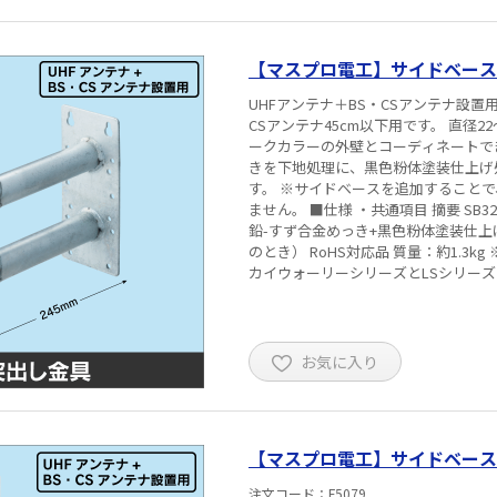
【マスプロ電工】サイドベース 選べ
UHFアンテナ＋BS・CSアンテナ設置
CSアンテナ45cm以下用です。 直径2
ークカラーの外壁とコーディネートで
きを下地処理に、黒色粉体塗装仕上げ
す。 ※サイドベースを追加すること
ません。 ■仕様 ・共通項目 摘要 SB3220：溶融亜鉛メッキ仕上げ（KSGメッキ） SB3220(BK)：溶融亜
鉛-すず合金めっき+黒色粉体塗装仕上げ 
のとき） RoHS対応品 質量：約1.3kg ※取付可能なアンテナは、取扱説明書にてご確認ください。 ※ス
カイウォーリーシリーズとLSシリーズ（
UHFアンテナとBS・CSアンテナを1
り付ける場合は、マスト取付部の上端か
アンテナはUHFアンテナと組合せて
お気に入り
【マスプロ電工】サイドベース S
注文コード
F5079