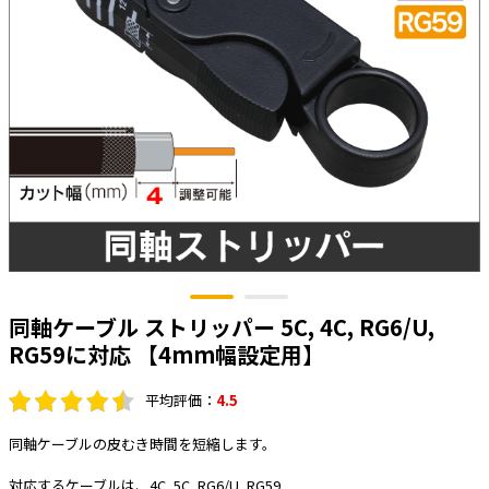
太陽光発電工事
エアコン・換気扇・空調資材
太陽光発電ケーブル・コネクタ・関連資
ホテル・病院向け
材/機器
電源ケーブル／コネクタ／分電盤／ブレ
ーカ
照明・照明器具
電源タップ・延長コード
スイッチ・コンセント（配線器具）
PF管/FEP管/CD管/情報線保護管
ボックス・ビニル電線管付属品・引き込
同軸ケーブル ストリッパー 5C, 4C, RG6/U,
みカバー
RG59に対応 【4mm幅設定用】
工具関連
平均評価：
4.5
EV充電設備工事関連
同軸ケーブルの皮むき時間を短縮します。
感染症関連
対応するケーブルは、4C, 5C, RG6/U, RG59
その他