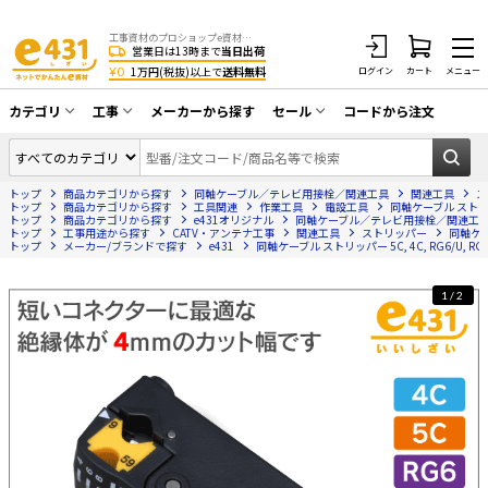
工事資材のプロショップe資材 CATV・アンテナ・防犯・光・LAN・電気・空調工事など
営業日は13時まで
当日出荷
¥0
1万円(税抜)以上で
送料無料
ログイン
カート
メニュー
カテゴリ
工事
メーカーから探す
セール
コードから注文
同軸ケーブル／テレビ用接栓／関連工具
CATV・アンテナ工事
在庫一掃セール
アンテナ・取付金具・ブースター／CATV
トップ
商品カテゴリから探す
同軸ケーブル／テレビ用接栓／関連工具
関連工具
ス
光工事・FTTH工事
部材類
トップ
商品カテゴリから探す
工具関連
作業工具
電設工具
同軸ケーブル ストリッパ
トップ
商品カテゴリから探す
e431オリジナル
同軸ケーブル／テレビ用接栓／関連工
トップ
配線補助具（モール・結束バンド・テー
工事用途から探す
CATV・アンテナ工事
関連工具
ストリッパー
同軸ケー
エアコン・換気扇工事
トップ
メーカー/ブランドで探す
e431
同軸ケーブル ストリッパー 5C, 4C, RG6/U, 
プ類 他）
防犯カメラ工事
防犯工事関連
1/2
LAN配線工事
HDMIケーブル・周辺機器／RCAケーブル
電話工事
電話線／コネクタ／アダプタ
電気配管工事
光ファイバー・融着接続機関連
EV充電設備工事
LANケーブル・コネクタ・関連資材/機器
照明設置工事
ネットワーク機器