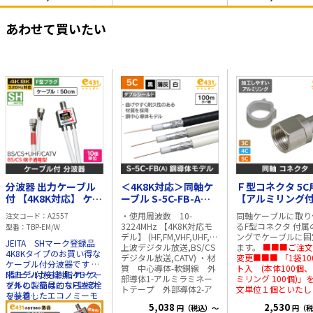
耐久性にも優れていま
です。 ●くわえ部はギザ
12mmに調節できま
す。 ■仕様
無しのため、つかんだ物
(初期状態は6mmに
あわせて買いたい
を傷つけません。 ■仕様
トされています) 詳細な取
・切断能力：（銅線）
扱い方法は、下の「
1.2mm径・（鉄線）
説明書」をご参照下
0.8mm径 ・全長（呼び寸
い。
法）：150mm ・重量：
50g ・握り部幅：
47.5mm ・厚さ：6.8mm
・バネ付き
分波器 出力ケーブル
＜4K8K対応＞同軸ケ
Ｆ型コネクタ 5C
付 【4K8K対応】 ケー
ーブル S-5C-FB-A
【アルミリング付
ブル長:50cm【10個
100m巻 (黒)
軸ケーブル用接栓
・使用周波数 10-
同軸ケーブルに取り
注文コード
A2557
単位】
袋＝100個入
3224MHz 【4K8K対応モ
るF型コネクタ 付属
型番
TBP-EM/W
デル】 (HF,FM,VHF,UHF,地
ングでケーブルに固
JEITA SHマーク登録品
上波デジタル放送,BS/CS
ます。
■■■ご注文
4K8Kタイプのお買い得な
デジタル放送,CATV) ・材
変更■■■ 「1袋10
ケーブル付分波器です 従
質 中心導体-軟銅線 外
ト入 (本体100個
来モデルから樹脂ケース
F型ピン付接栓 4C-FBケー
部導体1-アルミラミネー
ミリング 100個)」
を外し、簡易的なF型接栓
ブルの製品はこちらをク
トテープ 外部導体2-ア
文単位１個といたし
を装着したエコノミーモ
リック
ルミニウム合金 絶縁体-
す。 [ご注文単位１個
デル CATV/UHF(地上波デ
5,038
2,530
円（税込）～
円（税
発泡ポリエチレン ジャ
[本体100個、アル