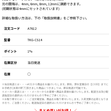
刃の間隔は、4mm, 6mm, 8mm, 12mmに調節できます。
(初期状態は4mmにセットされています)
e431オリジナル
詳細な取扱い方法は、下の「取扱説明書」をご参照下さい。
暑さ対策
販売終了品
注文コード
A7612
型番
TKG-CS14
ポイント
1%
在庫区分
当日発送
在庫
○
※当日発送とは・・・e431から商品をお届けいたします。原則、弊社営業日の【13:00】までに
お手続き(決済が終了)頂きました商品につきましては、即日発送が可能です。
※メーカー直送とは・・・メーカーからお客様へ商品を直接お届けいたします。配送方法及び配
送指定日の選択はいただけませんので予めご了承ください。
※お取り寄せとは・・・ご注文確定後、商品をお取り寄せいたします。入荷次第の出荷となりま
すので、ご注意ください。配送指定日の選択はいただけませんので予めご了承ください。
まとめ買いがお得！