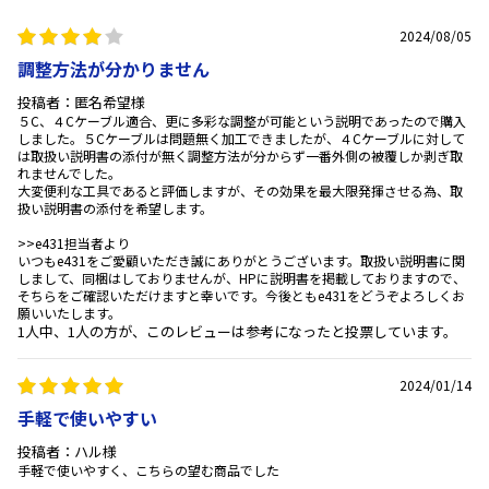
2024/08/05
調整方法が分かりません
投稿者：匿名希望様
５C、４Cケーブル適合、更に多彩な調整が可能という説明であったので購入
しました。５Cケーブルは問題無く加工できましたが、４Cケーブルに対して
は取扱い説明書の添付が無く調整方法が分からず一番外側の被覆しか剥ぎ取
れませんでした。
大変便利な工具であると評価しますが、その効果を最大限発揮させる為、取
扱い説明書の添付を希望します。
>>e431担当者より
いつもe431をご愛顧いただき誠にありがとうございます。取扱い説明書に関
しまして、同梱はしておりませんが、HPに説明書を掲載しておりますので、
そちらをご確認いただけますと幸いです。今後ともe431をどうぞよろしくお
願いいたします。
1人中、1人の方が、このレビューは参考になったと投票しています。
2024/01/14
手軽で使いやすい
投稿者：ハル様
手軽で使いやすく、こちらの望む商品でした