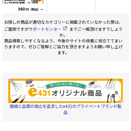
ジタル放送)と衛星放送
ケット-PVC ・中心導体
グ100個]のセット
(BS/CS)に分波する場合に
1.05mm ・JISC3502準拠
けいたします。
・1
360
円（税込）～
使用します。 50cmのケ
・「柔らかく、強く、接
セット入 (本体10
ーブルが既に付いている
栓が入りやすい」ケーブ
アルミリング 100個
ので、すぐに設置が可能
ルです。 弊社旧モデルと
応周波数 10～
お探しの商品が適切なカテゴリーに掲載されていなかった際は、
です。 ・周波数 10～
比較では 1.30%少ない力
3224MHz 4K8K対
3,224MHz対応 VHF/UHF
ご面倒ですが
サポートセンター
までご一報頂けますでしょう
でケーブルを曲げられま
材質 本体:黄銅,ニッ
側:10-770MHz BS/CS
す 2.外皮の破断耐久力は
メッキ リング:ア
か。
側:1032-3224MHz ・S-
従来品の2倍以上 3.コネク
金 ・対応ケーブル 
商品検索しやすくなるよう、今後のサイトの改善に役立ててまい
4C-FB 2重シールド 同軸
タを挿入に必要な力は
用: 3C-FB, 3C-2V, 
ケーブル採用 ・ケーブル
りますので、ぜひご理解とご協力を頂きますようお願い申し上げ
25%減 4.低温時でも柔ら
2B, 3C-FV 4C用: S-4
長 50cm F型コネクタ
かさを保持します ・色
FB,4C-FV,4C-2B 5C用
ます。
付 ・包装/PE袋で簡易包
黒色/薄灰色/白色
5C-FB,5C-2V,5C-2B
装 ご注文最小単位:10個
価格と品質の両立を追求したe431のプライベートブランド製
品