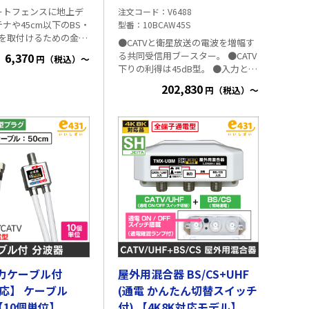
ートフェンスに地上デ
注文コード
V6488
ナや45cm以下のBS・
型番
10BCAW45S
ナを取付けるための金具
●CATVと衛星放送の電波を増幅す
ンクリートフェンス
る共同受信用ブースター。 ●CATV
6,370
円（税込）～
200mmに対応していま
下りの利得は45dB型。 ●入力と出
N）。
力に測定端子を搭載しており、メ
202,830
00～
円（税込）～
ンテナンスを行いやすいです。 ●
対応しています
出力測定端子、入力測定端子を搭
W）。 ●高さが、90mm
載していますから、ブースター設
に対応していますか
置後も測定できます。 ●本体はア
戸建住宅、マンション
ルミダイカストケースのため高い
にアンテナを取付けら
シールド性能で、携帯電話などと
金具の固定ボルトがベ
の混信や電波障害の影響がなく、
側ですから、ベランダ
安定した映像をお楽しみいただけ
出して作業する必要が
ます。 ■仕様
設置できます。 ●コ
フェンスを挟む圧接板
転することで、コンク
ンスと手すりのすき間
グル部を通して簡単に
出力ケーブル付
屋外用混合器 BS/CS+UHF
様 摘要：溶
ず合金めっき 取付可能
対応】 ケーブル
(通電 かんたん切替スイッチ
00mm（KBM45N）
m【10個単位】
付) 【4K8K対応モデル】