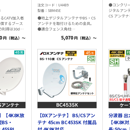
●コンクリ
注文コード
U4489
ジタルアンテ
B
型番
SBM45E
CS アンテ
るCATV加入者
●地上デジタルアンテナやBS・CS
です。 ●コ
補償するブース
アンテナを取付けるための金具。
厚：100～
の利得は30dB
●適合フェンス角柱
す（KBM45
は通過します。 ●
80×80mm（最大） ●地上デジタ
0
5,070
2
円（税込）～
円（税込）～
が可能なため、
ルアンテナやBS・CSアンテナを取
300mmに
なくても設置で
付けるための金具です。 （地上デ
（KBM45N
ジタルアンテナは、適合マスト径
までの笠木
をご確認ください） ■仕様 摘要：
ら、様々な
溶融亜鉛－すず合金めっき 適合フ
のベランダ
ェンス角柱：80×80mm（最大）
れます。 ●
RoHS対応品 質量：約2.4kg
ランダの内
から身を乗
なく、安全に
ンクリート
の片方が回
リートフェ
から、アン
【4K8K放
【DXアンテナ】 BS/CSアン
分波器 
取付けられます。 ■仕
融亜鉛－す
型BS・
テナ 45cm BC453SK 付属品
【4K8K
厚：100～2
 45SRL
付 4K8K対応
長:50c