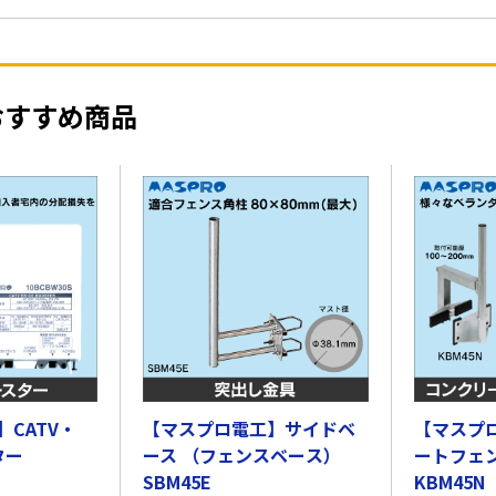
おすすめ商品
CATV・
【マスプロ電工】サイドベ
【マスプ
ター
ース （フェンスベース）
ートフェ
SBM45E
KBM45N