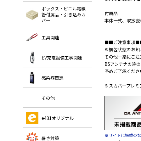
ボックス・ビニル電線
付属品
管付属品・引き込みカ
本体一式、取扱説
バー
工具関連
■■ご注意事項■
※梱包状態のお知
その他一緒にご注
EV充電設備工事関連
BSアンテナの箱
予めご了承くださ
感染症関連
※スカパープレミ
その他
e431オリジナル
※サイトに掲載の
暑さ対策