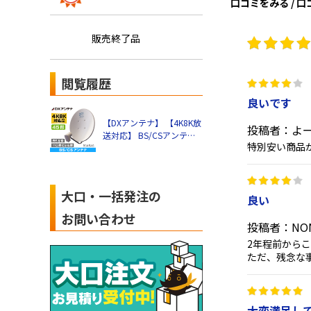
口コミをみる / 
販売終了品
閲覧履歴
良いです
【DXアンテナ】 【4K8K放
投稿者：よ
送対応】 BS/CSアンテナ
特別安い商品
45cm BC45AS
大口・一括発注の
良い
お問い合わせ
投稿者：NO
2年程前から
ただ、残念な
大変満足し