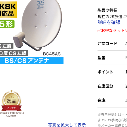
製品の特長
現在の2K放送に
詳細を確認
ナです。
✅お得なセット
従来の2K放送
です。
注文コード
付属品
型番
本体一式、取扱
ポイント
■■ご注意事項
在庫区分
※梱包状態のお
その他一緒にご
在庫
BSアンテナの
予めご了承くだ
※当日発送とは・・
までにお手続き(
※スカパープレ
写真を拡大して表示
※メーカー直送と