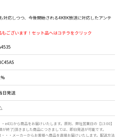
も対応しつつ、今後開始される4K8K放送に対応したアンテ
品もございます！セット品へはコチラをクリック
の右旋偏波と、すでにサービスが始まった左旋偏波が受信可能
A4535
BC45AS
説明書、防水キャップ、5C接栓
1%
■■
当日発送
知らせ※
注文頂きました軽い商品を、
△
箱の空きスペースに同梱させて頂く場合がございます。
さい。
・e431から商品をお届けいたします。原則、弊社営業日の【13:00】
決済が終了)頂きました商品につきましては、即日発送が可能です。
ミアムサービスには対応しておりません
は・・・メーカーからお客様へ商品を直接お届けいたします。配送方法