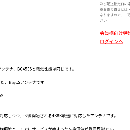
及び配送指定日の
※お取り寄せとは
なりますので、ご
さい。
会員様向け特
ログインへ
アンテナ、BC453Sと電気性能は同じです。
した、BS/CSアンテナです
AS
も対応しつつ、今後開始される4K8K放送に対応したアンテナです。
右旋偏波と、すでにサービスが始まった左旋偏波が受信可能です。