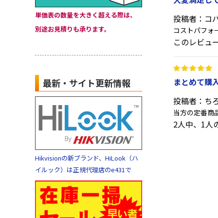
単価表の数量を大きく超える際は、
投稿者：コ
別途お見積りも承ります。
コストパフォ
このレビュ
まとめて購
最新・サイト更新情報
投稿者：ち
当方の定番商
2人中、1
Hikvisionの新ブランド、HiLook（ハ
イルック）は正規代理店のe431で