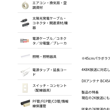
エアコン・換気扇・空
調資材
太陽光発電ケーブル・
コネクタ・関連資材/機
器
電源ケーブル／コネク
タ／分電盤／ブレーカ
照明・照明器具
※45cmパラボラ
4K8K放送に対応
電源タップ・延長コー
ド
DXアンテナ BC45
スイッチ・コンセント
（配線器具）
製品の特長
現在の2K放送に
PF管/FEP管/CD管/情報
線保護管
従来の2K放送の