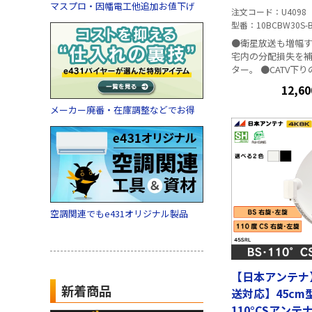
マスプロ・因幡電工他追加お値下げ
注文コード
U4098
型番
10BCBW30S-
●衛星放送も増幅す
宅内の分配損失を
ター。 ●CATV下り
型。 ●CATV上り
12,60
電源部の取り外し
取付場所に電源が
メーカー廃番・在庫調整などでお得
きます。 ■仕様
空調関連でもe431オリジナル製品
【日本アンテナ】
新着商品
送対応】45cm
110°CSアンテナ