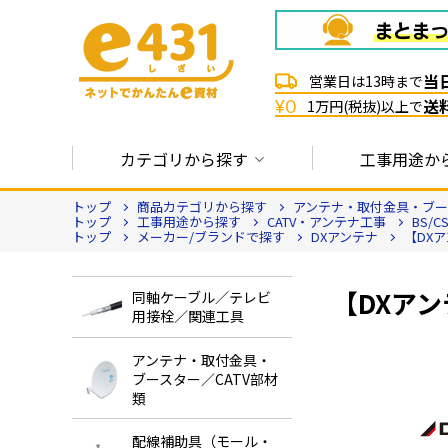
当
営業日は13時まで
送
¥0
1万円(税抜)以上で
カテゴリから探す
工事用途か
トップ
商品カテゴリから探す
アンテナ・取付金具・ブース
トップ
工事用途から探す
CATV・アンテナ工事
BS/
トップ
メーカー/ブランドで探す
DXアンテナ
【DXア
【DXアンテ
同軸ケーブル／テレビ
用接栓／関連工具
アンテナ・取付金具・
ブースター／CATV部材
類
配線補助具（モール・