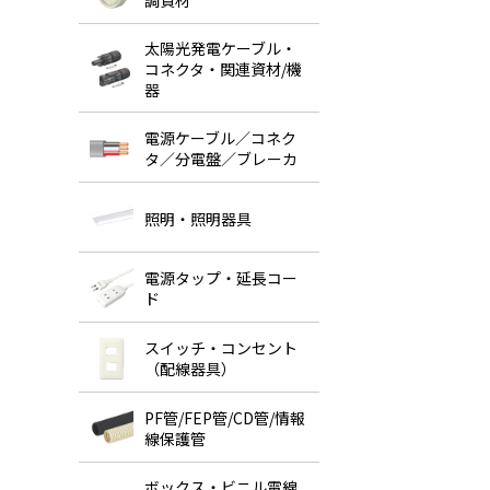
調資材
太陽光発電ケーブル・
コネクタ・関連資材/機
器
電源ケーブル／コネク
タ／分電盤／ブレーカ
照明・照明器具
電源タップ・延長コー
ド
スイッチ・コンセント
（配線器具）
PF管/FEP管/CD管/情報
線保護管
ボックス・ビニル電線