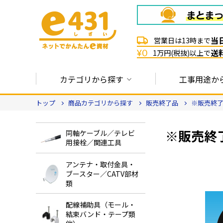
当
営業日は13時まで
送
¥0
1万円(税抜)以上で
カテゴリから探す
工事用途か
トップ
商品カテゴリから探す
販売終了品
※販売終了
※販売終了
同軸ケーブル／テレビ
用接栓／関連工具
アンテナ・取付金具・
ブースター／CATV部材
類
配線補助具（モール・
結束バンド・テープ類