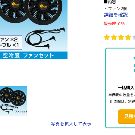
■内容
・ファン2個
詳細を確認
・ファン用配線
販売終了品
弊社製品以外と
予めご了承下さ
一括購入
単価表の数量を
討の際は、別
見積
写真を拡大して表示