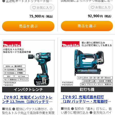
テリの充電状態や作業条件により異
回転制御によりバッテリ残容量に左
● 正逆転オートストップモード搭載
なります。 ※防滴・防じん性能は、
右されにくい安定した締付けが可能
で締付け・緩め作業時の効率向上とナ
お気に入り
お気に入り
水や粉じんによる故障を保証するも
● 正逆転オートストップモード搭載
ット脱落防止 ● スイッチ全速モード
のではありません。 ※質量はバッテ
で締付け・緩め作業時の効率向上と
によりトリガ操作で一気に最大回転数
リ含む値です。
92,900
ナット脱落防止 ● スイッチ全速モー
75,900
まで到達し作業効率向上 ● 打撃力4
円（税込）
円（税込）
ドによりトリガ操作で一気に最大回
段切替で作業に応じた最適な打撃力設
転数まで到達し作業効率向上 ● 打撃
定が可能 ● 防じん・防水保護等級
商品を選ぶ
商品を選ぶ
力4段切替で作業に応じた最適な打撃
IP56対応（バッテリ含む） ● 防滴・
力設定が可能 ● 防じん・防水保護等
防じん「APT」仕様 ● 高強度アンビ
級IP56対応（バッテリ含む） ● 防
ル＋ダブルスプリング採用により優れ
滴・防じん「APT」仕様 ● コンパク
た耐久性を実現 ● ソケット抜け落ち
ト設計で優れた取り回し性を実現
防止Cスプリング式採用 ● マキタ独
（当社18V機比） ● 上下2カ所のLED
自のスマートシステムにより高負荷時
ライト搭載で視認性向上（回転前点
の作業効率向上とバッテリ長寿命化
灯＋残照機能付） ● ソケット抜け落
● 高負荷時でも連続作業に強く、バ
ち防止Cスプリング式採用 ● マキタ
ッテリ2本連続使用が可能 ● 無段変
独自のスマートシステムにより高負
速、正逆転切替、ソフトグリップ、フ
荷時の連続作業量向上とバッテリ長
ック付 ■用途 ・ボルト・ナットの締
寿命化 ● 高負荷時の連続作業に強
付けおよび緩め作業 ・住宅建築現場
く、バッテリ2本連続使用が可能 ●
などでの締付け作業 ・皿座金や羽子
部材を傷つけにくいハンマケースカ
板ボルトの締付け作業 ■仕様 ・角ド
バー採用 ● ハイパワーブラシレスモ
ライブ：12.7mm ・締付け能力 普通
ータ搭載 ● 無段変速、正逆転切替、
ボルト：M10～M20 高力ボルト：M10
ソフトグリップ、大型フック付 ■用
～M16 ・最大締付けトルク（N・
途 ・ボルト、ナットの締付けおよび
m）：320 ・回転数（min-1） 最速：
【マキタ】充電式面木釘打
緩め作業 ・建築、設備、自動車整備
【マキタ】充電式インパクトレ
0～3,200 強：0～2,600 中：0～
などの高トルク作業 ・錆び付いたボ
1,800 弱：0～1,000 ・打撃数（min-
（18V バッテリー・充電器付／
ンチ 12.7mm（18Vバッテリ
ルトの取り外し作業 ■仕様 ・角ドラ
1） 最速：0～4,000 強：0～3,400
本体のみ） FN350DRG／
ー・充電器付／本体のみ）
イブ：19mm ・締付け能力 普通ボル
中：0～2,600 弱：0～1,800 ・電源：
■特長 ● 型枠の「面木」打ちに、狙
■特長 ● 軽快にパワフル締付け、小
FN350DZK
TW300DRGX／TW300DZ
ト：M12～M36 高力ボルト：M10～
直流36V（40Vmax） ・振動3軸合成
い通りに軽快打込み ● 全方向スパイ
型化＆トルク向上で高効率作業を実現