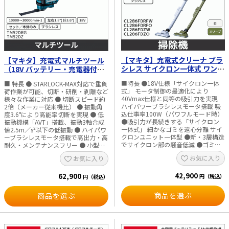
ッテリ：BL1815N、BL1820B、
適合可能バッテリー：BL1815N、
BL1830B、BL1850B、BL1860B ・対
BL1820B、BL1830B、BL1850B、
応充電器：DC18RC、DC18RD、
BL1860B ※JR189DRGXには
DC18RE、DC18RF、DC18SD、
BL1860Bが2個付属しています ・対応
DC18SF、DC18SH
充電器：DC18RC、DC18RD、
DC18RE、DC18RF、DC18SD、
DC18SF、DC18SH ※JR189DRGXに
【マキタ】充電式クリーナ ブラ
【マキタ】充電式マルチツール
はDC18RFが1台付属しています ・本
体寸法（mm）：長さ410×幅81×高
シレス サイクロン一体式 ワンタ
（18V バッテリー・充電器付／
さ182 ・質量（kg）：2.5（バッテリ
ッチスイッチ（18V バッテリ
18V 本体のみ） TM52DRG／
含む） ※レシプロソーブレードは別
■特長 ●18V仕様「サイクロン一体
■ 特長 ● STARLOCK-MAX対応で重負
ー・充電器付／本体のみ） 白／
TM52DZ
売です。 ※JR189DRGXのみ
式」 モータ制御の最適化により
荷作業が可能、切断・研削・剥離など
オリーブ CL286FDRF／
BL1860B×2個、DC18RF×1台、プラ
40Vmax仕様と同等の吸引力を実現
様々な作業に対応 ● 切断スピード約
CL286FDZ
スチックケースが1個付属していま
ハイパワーブラシレスモータ搭載 吸
2倍（メーカー従来機比） ● 振動角
す。 ※切断能力は使用するブレード
込仕事率100W（パワフルモード時）
度3.6°により高能率切断を実現 ● 低
により異なります。 ※質量はバッテ
●吸引力が長続きする「サイクロン
振動機構「AVT」搭載、振動3軸合成
リ装着時の値です。 ※防じん・防水
一体式」 細かなゴミを遠心分離 サイ
値2.5m／s²以下の低振動 ● ハイパワ
は水や粉じんによる故障を防ぐもので
クロンユニット一体型 ●新・3層構造
ーブラシレスモータ搭載で高出力・高
はありません。
でサイクロン部の騒音低減 ●ゴミ捨
耐久・メンテナンスフリー ● 小型・
て簡単 集じん容量250ml ゴミの量が
軽量ボディ（グリップ周長169mm、
お気に入り
お気に入り
一目で分かる ワンタッチで簡単取り
全長322mm、質量1.9kg）で優れた
外し ●狭い場所でもラクラク届く サ
取り回し性 ● 工具レスで簡単ブレー
42,900
イクロンユニット上部配置 ●低騒音
62,900
ド交換可能 ● 工具取付け角度
円（税込）
円（税込）
化を実現する「流路構造」 パワフル
360°（30°毎）で様々な作業に対応 ●
モード時66dB（A） ●操作性に優れ
LEDライト（残照機能付）搭載で視認
商品を選ぶ
商品を選ぶ
たノズル じゅうたん等への引っかか
性向上 ● 防滴・防じん「APT」設計
りを低減 スムーズな動き 吸引時の騒
● 18Vバッテリは350モデル以上と共
音も低減 ●使いやすいワンタッチス
通使用可能 ■ 用途 ・木材、石こうボ
イッチ ワンボタンで4段階切替え LED
ード等の切断作業 ・金属部材の切断
表示付 モードメモリ付 ●パイプロッ