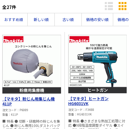
全
27
件
太陽光発電工事
エアコン・換気扇・空調資材
太陽光発電ケーブル・コネクタ・関連資
おすすめ順
ホテル・病院向け
新しい順
古い順
価格の安い順
価格の
材/機器
電源ケーブル／コネクタ／分電盤／ブレ
ーカ
照明・照明器具
電源タップ・延長コード
スイッチ・コンセント（配線器具）
PF管/FEP管/CD管/情報線保護管
ボックス・ビニル電線管付属品・引き込
みカバー
工具関連
【マキタ】ヒートガン
【マキタ】粉じん用集じん機
HG6031VK
411P
EV充電設備工事関連
注文コード
F3488
注文コード
P6089
型番
HG6031VK
型番
411P
感染症関連
■ 特長 ●さまざまな熱加工処理に対
■ 特長 ● 切断・研磨時の粉じんを集
応 ●9段階温度調整ダイヤル ●スイ
じん ● 粉じん専用100Lダストバッグ
その他