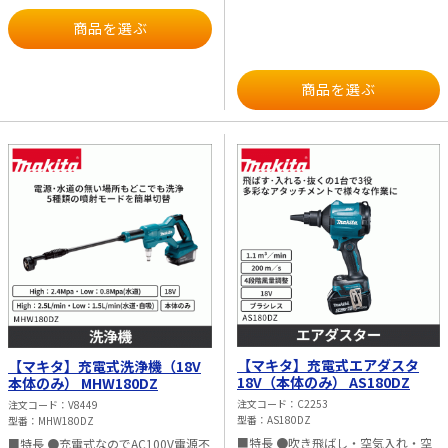
（kg）：1.7（バッテリ含む、ノズ
立てやすいノズル 床面に密着して浮
スイッチ ワンボタンで4段階切替え可
ル、パイプ除く） ※吸込仕事率は各
きにくく、ソファ下等の清掃に便利
能 LED表示付 スタート前にモード切
商品を選ぶ
標準設定バッテリの満充電相当時で
垂直に立ちやすく、省スペースに置
替可能 前回OFF時のモードから再開で
す。 ※1充電使用量は参考値です。バ
きやすい ●10.8Vスライド式バッテリ
きるモードメモリ付 ●手軽にゴミ捨
ッテリの充電状態や作業条件によっ
は豊富な互換性 テレビ、ラジオ、イ
てできる紙パック式 ボタンを押すだ
て異なります。 ※騒音値はEN62841-
ンパクトドライバ、ジグソー、草刈
けでカバーが開閉可能 ゴミを見ずに
商品を選ぶ
1準拠しています。 ※一部写真で
機、スマートフォン充電、空気入れ
まるごと素早く廃棄可能 紙パックの
40Vmaxモデルを使用しています。
など100モデル以上に共通使用可能
ほか、繰り返し使えるダストバッグに
■用途 ・フローリングやカーペット
も対応 ●パイプロックボタン付 パイ
等の清掃 ・ソファ下や家具下等の清
プを確実に固定可能 ●高輝度LEDライ
掃 ・オフィスや駅構内等の広範囲清
ト付 ●18Vバッテリは豊富な互換性
掃 ・作業現場の清掃 ■仕様 ・集じん
インパクトドライバ、マルノコ、草刈
方法：カプセル式 ・スイッチ：ワン
機、チェンソー、保冷温庫などに共通
タッチスイッチ ・集じん容量
使用可能 ■用途 ・じゅうたん等の清
（ml）：600 ・吸込仕事率（W） パ
掃 ・棚や家具の隙間の清掃 ・ソファ
ワフル：30 強：20 標準：5 ・電源
など狭い場所の清掃 ・作業現場の清
（V）：直流10.8（スライド式） ・1
掃 ■仕様 ・集じん方法：紙パック式
充電使用量（目安）
・スイッチ：ワンタッチスイッチ ・
【CL108FDSTW】 パワフル：約33分
集じん容量（ml） ダストバッグ：
強：約39分 標準：約1時間22分
500 紙パック：350 ・吸込仕事率
【CL108FDSHW】 パワフル：約10分
（W） パワフル：125 強：70 標準：
強：約12分 標準：約25分 ・騒音値
45 エコ：20 ・電源（V）：直流18 ・
（dB（A）） パワフル：72 強：70
1充電使用量（目安） パワフル：約8
標準：59 ・使用可能バッテリ：
分 強：約15分 標準：約21分 エコ：
BL1050B、BL1040B、BL1020B、
【マキタ】充電式エアダスタ
約38分 ・騒音値（dB（A）） パワフ
【マキタ】充電式洗浄機（18V
BL1015 ・標準付属品：プレフィル
ル：65 強：62 標準：60 エコ：54 ・
18V（本体のみ） AS180DZ
本体のみ） MHW180DZ
タ、ノズル、フィルタ、ストレート
使用可能バッテリ：BL1815N、
注文コード
C2253
注文コード
V8449
パイプ、サッシ（すきま）用ノズ
BL1820B、BL1830B、BL1850B、
型番
AS180DZ
型番
MHW180DZ
ル、バッテリー（CL108FDSTW：
BL1860B ・標準付属品：ノズル、ス
BL1050B、CL108FDSHW：BL1015）
トレートパイプ、サッシ（すきま）ノ
■特長 ●吹き飛ばし・空気入れ・空
■特長 ●充電式なのでAC100V電源不