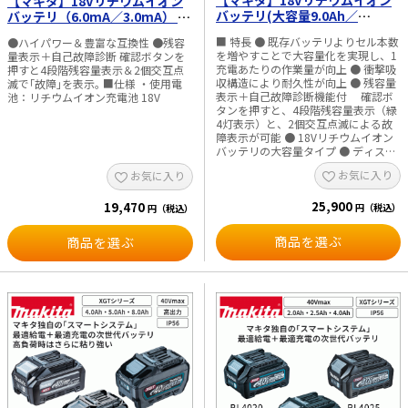
【マキタ】18Vリチウムイオン
【マキタ】18Vリチウムイオン
ム（シクロペンタン） ・電源（V）
-18℃：約10時間 5℃：約28時間 ※
バッテリ(大容量9.0Ah／
バッテリ（6.0mA／3.0mA） A-
直流：36（40Vmax） 直流：18 AC：
外気温30℃ 60℃：約8時間30分 ※
12.0Ah) BL1890／BL18120
60464（BL1860B）／A-
100 自動車シガーライターソケッ
外気温0℃ 【18V、BL1860B-
■ 特長 ● 既存バッテリよりセル本数
●ハイパワー＆豊富な互換性 ●残容
60442（BL1830B）
ト：DC12～24V ※40Vmaxは満充
6.0Ah×2本使用時】 -18℃：約6時間
を増やすことで大容量化を実現し、1
量表示＋自己故障診断 確認ボタンを
電時のバッテリ電圧を表しています。
30分 5℃：約17時間30分 ※外気温
充電あたりの作業量が向上 ● 衝撃吸
押すと4段階残容量表示＆2個交互点
（ライトバッテリ除く） ・1充電連続
30℃ 60℃：約5時間30分 ※外気温
収構造により耐久性が向上 ● 残容量
滅で｢故障｣を表示｡ ■仕様 ・使用電
使用時間（目安） ※庫内が設定温
0℃ ・USB出力端子数：1 ・出力電
表示＋自己故障診断機能付 確認ボ
池：リチウムイオン充電池 18V
度に達してからの測定時間です。数値
圧、出力電流 USB-C端子：直流2.4A
タンを押すと、4段階残容量表示（緑
は参考値です。バッテリの充電状態や
USB-A端子：直流5.0V ・形状：USB
4灯表示）と、2個交互点滅による故
作業条件によって異なります。
Type-A ・本機寸法（mm）：長さ
障表示が可能 ● 18Vリチウムイオン
【40Vmax、BL4050F-5.0Ah×2本使
663×幅341×高さ372 ・庫内寸法
バッテリの大容量タイプ ● ディスク
用時】 -18℃：約12時間30分 5℃：約
（mm）：長さ323×幅240×高さ
グラインダ・切断機・ブロワなどに
お気に入り
30時間 2部屋モード（-18℃設定
お気に入り
261 ・質量（kg）：16.1
■ 仕様 ・種類：リチウムイオンバッ
（左）、5℃設定（右）時）：約11時
※BL4050F×2本装着時 ・防じん・防
テリ ・電源：18V ・対応シリーズ：
間 ※外気温30℃ 60℃：約11時間50
水性能：IPX4（バッテリ使用時） ・
25,900
LXT
19,470
円（税込）
円（税込）
分 ※外気温0℃ 【18V、BL1860B-
推奨バッテリ：BL4020、BL4025、
6.0Ah×2本使用時】 -18℃：約7時間
BL4040、BL4040F、BL4050F、
商品を選ぶ
商品を選ぶ
5℃：約17時間 2部屋モード（-18℃
BL4080F、BL4080H ※メーカー基
設定（左）、5℃設定（右）時）：約
準 ・標準付属品：ショルダーベル
8時間 ※外気温30℃ 60℃：約6時
ト、ACアダプタ、シガーソケット用
間 ※外気温0℃ ・USB出力端子数：
コード ※写真のバッテリ･工具等は別
1 ・出力電圧、出力電流 USB Type-C
販売品です｡ ※IP表示をしている製品
端子：直流2.4A USB Type-A端子：直
は粉じんや水による影響を受けにくい
流5.0V ・形状：USB Type-A型 ・本機
ように設計されていますが､故障しな
寸法（mm）：長さ676×幅345×高
いことを保証するものではありませ
さ471 ・庫内寸法（mm）：長さ
ん｡ ※新品未開封､且つコーキング剤
343×幅240×高さ338 ・質量
メーカーの推奨保管温度内に限りま
（kg）：20 ※BL4080F×2本装着時
す｡開封済みのコーキング剤は揮発性
・標準付属品：ショルダーベルト、
ガスが発生しますので食品と一緒に入
ACアダプタ、シガーソケット用コー