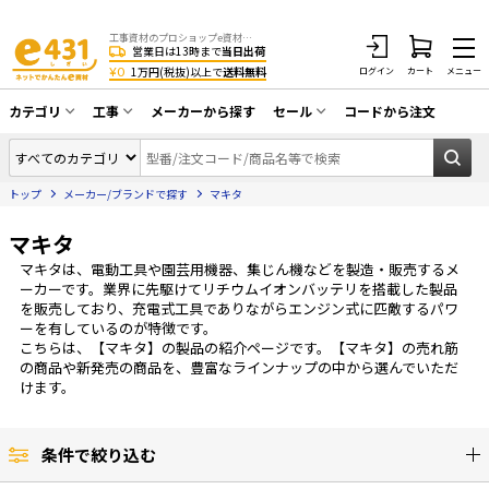
工事資材のプロショップe資材 CATV・アンテナ・防犯・光・LAN・電気・空調工事など
営業日は13時まで
当日出荷
¥0
1万円(税抜)以上で
送料無料
ログイン
カート
メニュー
カテゴリ
工事
メーカーから探す
セール
コードから注文
同軸ケーブル／テレビ用接栓／関連工具
CATV・アンテナ工事
在庫一掃セール
アンテナ・取付金具・ブースター／CATV
トップ
メーカー/ブランドで探す
マキタ
光工事・FTTH工事
部材類
配線補助具（モール・結束バンド・テー
マキタ
エアコン・換気扇工事
プ類 他）
マキタは、電動工具や園芸用機器、集じん機などを製造・販売するメ
防犯カメラ工事
防犯工事関連
ーカーです。業界に先駆けてリチウムイオンバッテリを搭載した製品
を販売しており、充電式工具でありながらエンジン式に匹敵するパワ
LAN配線工事
HDMIケーブル・周辺機器／RCAケーブル
ーを有しているのが特徴です。
こちらは、【マキタ】の製品の紹介ページです。【マキタ】の売れ筋
電話工事
電話線／コネクタ／アダプタ
の商品や新発売の商品を、豊富なラインナップの中から選んでいただ
けます。
電気配管工事
光ファイバー・融着接続機関連
EV充電設備工事
LANケーブル・コネクタ・関連資材/機器
条件で絞り込む
照明設置工事
ネットワーク機器