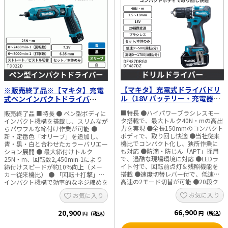
「APT」仕様 ● モードメモリー機能
く4モード」搭載（木材・ボルト・薄
搭載 ● ハイパワーブラシレスモータ
板テクス・厚板テクス） ● 手元ボタ
搭載 ● 無段変速・正逆転切替・ブレ
ンで打撃モード切替可能 ● モードメ
ーキ付 ● 40Vmaxバッテリはドライ
モリー機能搭載 ● ハイパワーブラシ
バドリル、ハンマドリル、マルノ
レスモータ搭載 ● 防滴・防じん
コ、スライドマルノコ、レシプロソ
「APT」仕様 ● 無段変速 ● 正逆転切
ー、ディスクグラインダ、草刈機、ク
替 ● ブレーキ付 ■用途 ・木ネジ、コ
リーナ、保冷温庫などに共通使用可能
ーススレッドなどの締付け作業 ・ボ
■用途 ・木ネジ、コーススレッドな
ルト・ナットの締結および緩め作業
どの締付け作業 ・金物ビスやボルト
・薄板・厚板テクスビスの締付け作業
の締結作業 ・建築・設備・電気工事
・建築・設備・電気工事などの現場作
【マキタ】充電式ドライバドリ
などの現場作業 ・高トルクを必要と
※販売終了品※【マキタ】充電
業 ■仕様 ・締付け能力 小ネジ：M4
する締付け作業 ■仕様 ・締付け能力
～M8 普通ボルト：M5～M16 高力ボ
ル（18V バッテリー・充電器付
式ペンインパクトドライバ
小ネジ：M4～M8 普通ボルト：M5～
ルト：M5～M14 コーススレッド：22
／本体のみ） DF487DRGX／
（7.2V バッテリー・充電器付／
M16 高力ボルト：M5～M14 コースス
～125mm ・最大締付けトルク（N・
■特長 ●ハイパワーブラシレスモー
販売終了品 ■特長 ● ペン型ボディに
DF487DZ
本体のみ）選べる4カラー
レッド：22～125mm ・最大締付け
m）：180 ・回転数（min-1） 最速：
タ搭載で、最大トルク40N・mの高出
インパクト機構を搭載し、スリムなが
TD022D
トルク（N・m）：220 ・回転数
0～3,600 強：0～3,200 中：0～
力を実現 ●全長150mmのコンパクト
らパワフルな締付け作業が可能 ●
（min-1） 最速：0～3,700 強：0～
2,100 弱：0～1,100 木材：0～1,800
ボディで、取り回し快適 ●当社従来
新・定番色「オリーブ」を追加し、
3,200 中：0～2,100 弱：0～1,100 木
ボルト：0～3,600 テクス薄板：0～
機比でコンパクト化し、狭所作業に
青・黒・白と合わせたカラーバリエー
材：0～1,800 ボルト1：0～2,700 ボ
2,900 テクス厚板：0～3,600 ・打撃
も対応 ●防滴・防じん「APT」採用
ション展開 ● 最大締付けトルク
ルト2：0～3,700 ボルト3：0～3,700
数（min-1） 最速：0～3,800 強：0～
で、過酷な現場環境に対応 ●LEDラ
25N・m、回転数2,450min-1により
テクス薄板：0～2,900 テクス厚板：
3,600 中：0～2,600 弱：0～1,100 木
イト付で、回転前点灯＆残照機能を
締付けスピードが約10%向上（メー
0～3,700 ・打撃数（min-1）： 最
材：0～3,800 ボルト：0～3,800 テク
搭載 ●速度切替レバー付で、低速／
カー従来機比） ● 「回転＋打撃」の
速：0～4,600 強：0～3,600 中：0～
ス薄板：打撃開始直後に停止 テクス
高速の2モード切替が可能 ●20段ク
インパクト機構で効率的なネジ締めを
2,600 弱：0～1,400 木材：0～4,600
厚板：0～2,600 ・電源：直流18V ・
ラッチ＋直結で、幅広い締付け作業
実現 ● 小型・軽量ボディで取り回し
お気に入り
お気に入り
ボルト1：打撃開始直後に停止 ボルト
1充電作業量（目安）
に対応 ●無段変速・正逆転両用・ブ
が良く、狭所作業にも対応 ● ストレ
2：0～4,600 ボルト3：0～4,600 テ
φ4.3×65mm（木ネジ）：約960本
レーキ付 ●手締め機能付で、追い締
ート／ピストル形状の切替が可能で作
クス薄板：打撃開始直後に停止 テク
φ5.4×90mm（木ネジ）：約550本
66,900
め作業にも対応 ●18Vバッテリシリ
20,900
業シーンに応じて使い分け可能 ● 左
円（税込）
円（税込）
ス厚板：0～2,600 ・電源：直流
M8×16mm（小ネジ）：約5,280本
ーズ共通使用可能で、各種電動工具
右両側面スイッチで右手・左手どちら
36V（40Vmax） ・1充電作業量（目
・モーター：ハイパワーブラシレスモ
と高い互換性 ■用途 ・木材、金属へ
でも操作しやすい設計 ● LEDライト