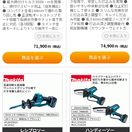
M27 ・最大締付けトルク（N・m）：
値（m／s²）：16.5 ・1充電作業量
ク採用で、安定した打込みを実現 ●
● 最大締付けトルク300N・mを発揮
1,350 ・最大緩めトルク（N・m）：
（目安） 高力ボルトM16：約280本
狙いやすい中央射出仕様 ● 仕上釘打
し、締付けスピード向上（従来機比）
2,050 ・回転数（min-1） 最速：0～
（締付け時間約1.5秒） ・モーター：
機として使える ● スリムな先端形状
● コンパクト全長144mmで優れた取
1,800 強：0～1,400 中：0～1,100
ハイパワーブラシレスモータ ・防じ
と打込み深さ調整で、キレイに打込
り回し性 ● 正逆転オートストップモ
弱：0～950 ・打撃数（min-1） 最
ん、防水：IP56／APT ・作業用モー
み可能 ● 高さ6mmの細径ノーズアダ
ード搭載で仮締め作業やナット落下防
速：0～2,300 強：0～2,200 中：0～
ド：正逆転オートストップ＋スイッチ
プタ採用 ● 打込み深さ調整機能付 ●
止に対応（各3段階） ● スイッチ全
2,100 弱：0～1,900 ・電源：直流
全速モード ・パワー切替：4段階 ・
低反動機構（カウンターウェイト方
速モードによりトリガ操作で一気に最
36V（40Vmax） ・振動3軸合成値
LEDライト：あり ・使用可能バッテリ
式）搭載で、打込み時の反動やブレ
大回転数まで到達し作業効率向上 ●
お気に入り
お気に入り
（m／s²）：17.5 ・1充電作業量（目
（◎は推奨）：◎BL4020、
を低減 ● LEDライト付 ● 防滴・防じ
打撃力4段切替で作業に応じた最適な
安） M24（F10T）：約250本
◎BL4025、◎BL4040、◎BL4040F、
ん「APT」採用 ● トリガロック・空
打撃力設定が可能 ● ソケット抜け落
M27（F10T）：約160本 ・モータ
BL4050F、BL4080F、BL4080H ・対
74,900
打ち防止機構・コンタクトアーム方
71,900
ち防止Cスプリング式採用 ● 防滴・
円（税込）
円（税込）
ー：ハイパワーブラシレスモータ ・
応充電器：DC40RA、DC40RB、
式採用 ● 18Vバッテリは圧倒的な互
防じん「APT」仕様 ● 部材を傷つけ
防じん、防水：IP56／APT ・作業用
DC40WA、DC40WB ・標準付属品：
換性 ■用途 ・型枠面木への釘打ち作
にくいハンマケースカバー採用 ● ハ
商品を選ぶ
商品を選ぶ
モード：正逆転オートストップ＋ス
フック ・本体寸法（mm）：長さ
業 ・幅木、窓枠などの内装施工 ・家
イパワーブラシレスモータ搭載 ●
イッチ全速モード ・使用可能バッテ
144×幅86×高さ248 ・質量（kg）：
具木工の仕上げ作業 ■仕様 ・装てん
LEDライト搭載 ● 無段変速、正逆転
リ（◎は推奨）：◎BL4020、
1.8（バッテリ含む） ※ソケットは別
数（本）：100 ・仕上釘（mm）：
切替、ソフトグリップ、フック付 ■
◎BL4025、◎BL4040、
販売品です。 ※ピン式以外のソケッ
35 ・使用釘サイズ（mm）：長さ
用途 ・ボルト、ナットの締付けおよ
◎BL4040F、BL4050F、BL4080F、
トは使用しないでください。必ずピン
15、20、25、30、35 ・電源（V）：
び緩め作業 ・建築、設備、機械メン
BL4080H ・対応充電器：DC40RA、
を挿し込み、Oリングを取付けてくだ
直流18 ・1充電作業量（目安）：約
テナンスなどの締結作業 ・自動車整
DC40RB、C40WA、DC40WB ・標準
さい。 ※1充電作業量は参考値であ
4,800本 ・付属品：ノーズアダプタ、
備などの各種メンテナンス作業 ■仕
付属品：フック ・本体寸法
り、バッテリの充電状態や作業条件に
六角棒スパナ3、セフティゴーグル、
様 ・角ドライブ：12.7mm ・締付け
（mm）：長さ217×幅94×高さ297
より異なります。 ※IP表示は粉じん
フック、バッテリBL1860B（6.0Ah）
能力 普通ボルト：M10～M20 高力ボ
・質量（kg）：3.8（バッテリ含む）
や水による影響を受けにくいように設
（FN350DRGのみ）、充電器
ルト：M10～M16 ・最大締付けトル
※ソケットは別販売品です。 ※ピン
計されていますが、故障しないことを
DC18RF（FN350DRGのみ）、プラス
ク（N・m）：300 ・回転数（min-
式以外のソケットは使用しないでく
保証するものではありません。
チックケース ・使用可能バッテリ：
1） 最速：0～3,200 強：0～2,600
ださい。必ずピンを挿し込み、Oリン
※40Vmaxは満充電時のバッテリ電圧
BL1815N、BL1820B、BL1830B、
中：0～1,800 弱：0～1,000 ・打撃数
グを取付けてください。 ※部材を傷
を表しています。 ※プラスチックケ
BL1850B、BL1860B ・機能：APT ・
（min-1） 最速：0～4,000 強：0～
つけないよう、ハンマケースカバー
ースはIP65（ケース付仕様のみ、小
本体寸法（mm）：長さ257×幅79×
3,400 中：0～2,600 弱：0～1,800 ・
の状態を確認して使用してくださ
物入れ収納部を除く）です。
高さ228 ・質量（kg）：2.3（バッテ
電源：直流18V ・振動3軸合成値
い。 ※1充電作業量は参考値であり、
リ含む） ※1充電作業量は参考値で
（m/s²）：12.5 ・1充電作業量（目