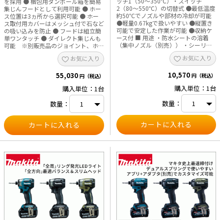
ッチ1（50～350℃）・スイッチ
を採用 ● 梱包用ダンボール箱を簡易
2（80～550℃）の切替式 ●最低温度
集じんフードとして利用可能 ● ホー
約50℃でノズルや部材の冷却が可能
ス位置は3ヵ所から選択可能 ● ホー
e431オリジナル
●軽量0.67kgで扱いやすい ●縦置き
ス取付用カバーはメッシュ付で石など
可能で安定した作業が可能 ●収納ケ
の吸い込みを防止 ● フードは組立簡
暑さ対策
ース付 ■ 用途 ・防水シートの溶着
単ワンタッチ ● ダイレクト集じんも
（集中ノズル（別売）） ・シーリン
可能 ※別販売品のジョイント、ホー
グ剤の乾燥や剥離（ガラス保護ノズ
スが必要です。 ● ポッキンプラグ付
販売終了品
お気に入り
お気に入り
ル） ・熱収縮フィルムの加熱包装
● 質量9.3kgで持ち運びしやすい ■
（平面ノズル） ・樹脂管の曲げ加工
用途 ・コンクリートの切断、研磨時
10,570
（曲面ノズル） ・塗装やシール剥が
55,030
の粉じん集じん ■ 仕様 ・最大風量：
円（税込）
円（税込）
し（丸ノズル） ■ 仕様 ・温度 スイ
8.7 m³／min ・最大真空度：
購入単位：1台
購入単位：1台
ッチ1：50～350℃ スイッチ2：80～
5kPa（510 mm水柱） ・集じん容
550℃ ・風量 スイッチ1：200L／min
量：100L ・接続口径（ホース内
数量：
数量：
スイッチ2：400L／min ・ノズル取付
径）：φ75mm ・電源：単相100V ・
径：34.5mm ・電源：単相100V ・電
電流：11A ・消費電力：1,050W ・コ
流：12A ・消費電力：1200W ・コー
ード長さ：5m ・標準付属品：ホース
ド長さ：2m ・本機寸法：長さ
コンプリート（φ75mm×2.5m、口元
257mm×幅85mm×高さ206mm ・
取付金具付）、ダストバッグ ・本機
質量：0.67kg ・標準付属品：ガラス
寸法：長さ285mm×幅287mm×高
保護ノズル、平面ノズル、曲面ノズ
さ280mm ・質量：9.3kg ※本製品は
ル、丸ノズル、スクレーパ（2種類）
粉じん専用です。 ※アスベスト（石
※アスベスト（石綿）周辺の環境下
綿）周辺の環境下（除去作業含む）で
（除去作業含む）で使用しないでく
使用しないでください。 ※ダイレク
ださい。 ※集中ノズル（平）は別売
ト集じんには別販売品のジョイント、
品です。 ※使用後は高温部に注意
ホースが必要です。
し、冷却してから保管してくださ
い。