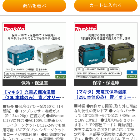
風、換気 ・夏場の暑さ対策、空気循
時間20分 ・標準付属品：ダストバッ
商品を選ぶ
環 ・工場、倉庫の空気循環 ・屋内外
グ、ノズル ・使用可能バッテリ：
での簡易送風 ・アウトドア、イベン
BL1830B など（18V） ・対応充電
ト時の送風 ・乾燥作業や湿気対策 ■
器：DC18RF など ・本機寸法
仕様 ・羽根径：330mm ・最大風
（mm）：長さ517×幅156×高さ
速：240m／min ・電源：直流14.4V
210（バッテリ、ノズル装着時） ・質
／18V、AC100V（※ライトバッテリ
量（kg）：1.8（バッテリ含む） ※ア
除く） ・風量調整：3段階（強／標準
スベスト（石綿）周辺の環境下（除去
／弱） ・1充電連続使用時間（目安）
作業含む）では使用しないでくださ
BL1860B-6.0Ah使用時：約3時間35分
い。
（強）、約7時間10分（標準）、約14
時間10分（弱） BL1830B-3.0Ah使用
時：約1時間45分（強）、約3時間35
分（標準）、約7時間5分（弱）
BL1460B-6.0Ah使用時：約2時間40分
（強）、約5時間20分（標準）、約10
時間30分（弱） BL1430B-3.0Ah使用
時：約1時間20分（強）、約2時間40
分（標準）、約5時間15分（弱） ・
標準付属品：ACアダプタ
【マキタ】充電式保冷温庫
【マキタ】充電式保冷温庫
（TEB00000098） ・対応バッテリ：
（29L 本体のみ） 青／オリーブ
（20L 本体のみ） 青／オリーブ
BL1415N、BL1430、BL1430B、
CW004GZ／CW004GZO
CW001GZ／CW001GZO
BL1440、BL1450、BL1460B、
■特長 ●両側から開閉､取り外し可能
■特長 ●保冷-18℃～保温60℃（14
BL1815N、BL1820B、BL1830、
な利便性の高いドア ●マキタバッテ
段階） ●コンプレッサ・冷媒ガス
BL1830B、BL1840、BL1850、
リで-18℃保冷～60℃保温（40Vmax
（R-134a 28g）圧縮方式 ●40Vmax
BL1850B、BL1860B ・本機寸法：長
と18Vに対応） ●仕切り板をセット
と18Vに対応 ●AC100V､自動車シガ
さ261× 幅439× 高さ602mm ・質
することで2部屋モードに自動切替、
ーライターソケット DC12-24Vでも使
量：3.8kg（バッテリ除く） ※写真の
左右で異なる温度を用途に応じて設
用可能（ACアダプタ､シガーソケット
バッテリ・充電器等は別売です。 ※
定可能 ※部屋の温度差は最大30℃
用コードが標準付属） ●保冷調整7段
ライトバッテリは使用できません。
です｡ ●使いやすさがさらにアップし
階「-18℃～10℃」、保温調整7段階