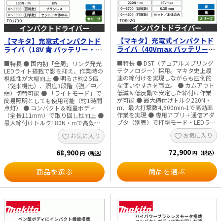
【マキタ】充電式インパクトド
【マキタ】充電式インパクトド
ライバ（40Vmax バッテリー・
ライバ（18V 青 バッテリー・充
充電器付／本体のみ）選べる3
電器付／本体のみ）選べる3カラ
■特長 ● DST（デュアルスプリング
■特長 ● 国内初「全周」リング発光
カラー TD002G
ー TD173D
テクノロジー）採用。マキタ史上最
LEDライト搭載で影を抑え、作業時の
速の締付けを実現しながらも圧倒的
視認性が大幅向上 ● 明るさ約2.5倍
な使いやすさを両立。 ● カムアウト
（従来機比）、照度3段階（強／中／
低減＆低反動で安定した締付け作業
弱）切替可能 ● 「ライトモード」で
が可能 ● 最大締付けトルク220N・
簡易照明としても使用可能（約1時間
m、最大打撃数4,600min-1で高効率
点灯） ● コンパクト＆軽量ボディ
作業を実現 ● 専用アプリ＋通信アダ
（全長111mm）で取り回し性向上 ●
プタ（別売）で打撃モード・LEDライ
最大締付けトルク180N・mで高効率
トのカスタマイズが可能 ● 打撃モー
作業 ● 新トリガスイッチにより直感
お気に入り
お気に入り
ド4段（最速・強・中・弱）で作業に
的な無段変速操作が可能 ● 「全方
応じた最適設定が可能 ● 木材・テク
向」最適バランス設計で安定した締付
72,900
ス・ボルトに対応した「楽らく6モー
68,900
け作業を実現 ● 軸芯に近い握り部で
円（税込）
円（税込）
ド」搭載 ● カスタマイズ設定を最大
カムアウト低減 ● バッテリ後方オフ
10件登録可能、プリセット5種で即使
セットにより重心最適化＆干渉軽減
商品を選ぶ
商品を選ぶ
用可能 ● 4灯LEDライト搭載（ライト
● 見やすく操作しやすい後方配置の
モード付）で作業時の視認性向上 ●
操作パネル ● ビット振れ低減（ダブ
業界最小「ゼロブレ」によりビット
ルボールベアリング採用） ● 新形状
振れを低減 ● ワンタッチビット装着
スリーブで部材への傷つきを軽減 ●
でビット交換が容易（挿入力約50％
隅打ち性能向上（傾き角度約10.5°）
軽減） ● 防じん・防水保護等級
で壁際作業も快適 ● スリムヘッドに
IP56 ※対応 ● 防滴・防じん
より全方向での作業性向上 ● 「楽ら