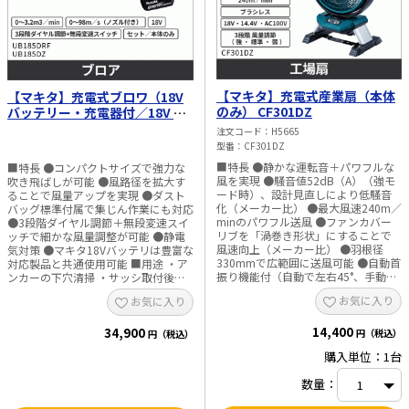
チバルブノズル、ラバーアタッチメ
ホースアッセンブリ（6m）、ストレ
ント（20-30・65）、フィルタC、エ
ーナ ・機能：防じん、防水（APT）
アベントホース、フック ・適合 充電
・本機寸法（mm）：長さ888×幅
池：BL1815N、BL1820B、
99×高さ239 ・質量（kg）：2.1 ※写
BL1830B、BL1850B、BL1860B 充電
真・動画のバッテリは別販売品です。
器：DC18RC、DC18RD、DC18RE、
バケツは市販品です。 ※ホースは標
DC18RF、DC18SD、DC18SF、
準付属品のホースアッセンブリ、また
【マキタ】充電式産業扇（本体
【マキタ】充電式ブロワ（18V
DC18SH その他アダプタ類：BAP18
は内径9mmの耐圧ホースをご使用く
のみ） CF301DZ
バッテリー・充電器付／18V 本
・本機寸法：長さ179×幅92×高さ
ださい。 ※ペットボトル使用には別
体のみ） UB185DRF／
注文コード
H5665
297mm（BL1860B装着、ノズル非装
販売品のペットボトルアダプタが必要
UB185DZ
型番
CF301DZ
着時） ・質量：1.4kg（バッテリ含
です。 ※吸い上げ可能な水位は
む、ノズル非装着時） ※一部写真は
25mm以上です。 ※本製品は水や粉
■特長 ●静かな運転音＋パワフルな
■特長 ●コンパクトサイズで強力な
異なる電圧モデルを使用しています。
じんによる影響を抑える設計ですが、
風を実現 ●騒音値52dB（A）（強モ
吹き飛ばしが可能 ●風路径を拡大す
※バッテリ・充電器・ケースは別売
故障しないことを保証するものではあ
ード時）、設計見直しにより低騒音
ることで風量アップを実現 ●ダスト
です。 ※アスベスト（石綿）周辺の
りません。
化（メーカー比） ●最大風速240m／
バッグ標準付属で集じん作業にも対応
環境下（除去作業含む）で使用しな
minのパワフル送風 ●ファンカバー
●3段階ダイヤル調節＋無段変速スイ
いでください。
リブを「渦巻き形状」にすることで
ッチで細かな風量調整が可能 ●静電
風速向上（メーカー比） ●羽根径
気対策 ●マキタ18Vバッテリは豊富な
330mmで広範囲に送風可能 ●自動首
対応製品と共通使用可能 ■用途 ・ア
振り機能付（自動で左右45°、手動で
ンカーの下穴清掃 ・サッシ取付後の
左右90°） ●手動角度調整可能（上
清掃 ・屋根工事後の清掃 ・木くずや
お気に入り
お気に入り
90°／下45°） ●工具レスでカバー脱
粉じんの吹き飛ばし、集じん作業 ■
着可能、清掃が簡単 ●風量3段階切替
仕様 ・風量（m³／min）：0～3.2 ・
14,400
（強／標準／弱） ●切タイマー機能
34,900
風速（m／s）：0～98（ノズル付）
円（税込）
円（税込）
付（1／2／4時間） ●ACアダプタ対
・真空度（kPa）：0～5.8 ・集じん容
購入単位：1台
応でAC100V使用可能 ●キャリングハ
量（L）：2 ・風量調整：3段階ダイヤ
ンドル付で持ち運び便利 ●18V／
ル調節＋無段変速スイッチ ・電源：
数量：
14.4Vバッテリ対応（※ライトバッテ
直流18V ・1充電連続使用時間（目
リ除く） ■用途 ・作業現場での送
安） 強：約13分 中：約30分 弱：約1