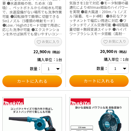
（CL108FDZW除く）、充電器
ズル、高機能ダストバッグ、抗菌紙パ
気抜きを1台で対応 ●モータ制御の最
要 ●水道直結の他、ため水（自
DC10SA（CL108FDZW除く） ・本体
ック（10枚）、バッテリー
適化により40Vmax相当のハイパワー
吸）、ペットボトルからの給水も可能
寸法（mm）：長さ956×幅110×高
BL1830B（CL285FDRFW、
を実現 ●最大風速：200m／s（ノズ
で、水道設備がない場所でも洗浄作業
さ150（ノズル、パイプ付） ・質量
CL285FDRFOのみ）、充電器
ル7装着、モード4時） ●多彩なアタ
可能 ●回転操作で簡単に切替できる
（kg）（バッテリ含む、ノズル、パ
DC18RF（CL285FDZW、CL285FDZO
ッチメントで幅広い用途に対応 ●ワ
5in1ノズル（5種類の噴射モード）
イプ除く） CL108FDSTW：1.1
のみ） ・本体寸法（mm）：長さ
ンタッチでノズル交換可能 ●4段階風
●Low／Highの2モード切替で用途に
CL108FDSHW：1.0 ※Typ.5Ahの容量
1066×幅113×高さ153（ノズル、パ
量切替＋無段変速スイッチ ●ハイパ
応じた洗浄が可能 ●エクステンショ
表記は標準的な数値です。 ※吸込仕
イプ付） ・質量（kg）：1.6（バッテ
ワーブラシレスモータ搭載（高耐
ンを外せば狭所でも使いやすいコンパ
事率は各標準設定バッテリの満充電
リ含む、ノズル、パイプ除く） ※吸
久・メンテナンスフリー） ●LEDラ
クト設計 ●フォームノズル標準付属
相当時です。 ※1充電使用量は参考値
お気に入り
込仕事率は各標準設定バッテリの満充
お気に入り
イト付（回転前点灯・残照機能）
で洗剤の泡噴射に対応 ●防滴・防じ
です。バッテリの充電状態や作業条件
電相当時です。サイクロンアタッチメ
●18Vバッテリ共通で300モデル以上
ん「APT」仕様で屋外作業にも対応
によって異なります。
ント未装着時です。 ※充電使用量は
20,900
に対応 ■用途 ・サッシ等に溜まった
22,900
●18Vバッテリは他のマキタ製品と共
円（税込）
円（税込）
参考値です。バッテリの充電状態や作
ホコリや作業後の切粉の吹き飛ばし
通使用可能 ■用途 ・玄関周りや外壁
業条件によって異なります。 ※騒音
購入単位：1台
購入単位：1台
・工具や機器の清掃 ・エアコンフィ
の洗浄 ・サッシや窓ガラスの清掃 ・
値はEN62841-1準拠しています。 ※
ルタの清掃 ・洗車後の水滴飛ばし ・
洗車や自転車の洗浄 ・ガーデニング
写真で使用しているサイクロンユニッ
数量：
数量：
狭所のホコリ除去 ・浮き輪やビーチ
や散水 ・農機具等の洗浄 ■仕様 ・常
トは別販売品です。
ボールの空気入れ ・ビニールプール
用吐出圧力（MPa）：0.8～2.4（水
や圧縮袋の空気抜き ■仕様 ・最大風
道）、0.8～2.0（自吸） ・常用吐出
量：1.1m³／min（モード4、ノズル
水量（L／min）（水道、自吸）
類非装着時） ・最大風速：200m／
High：2.5 Low：1.5 ・最大吐出水量
s（ノズル7装着、モード4時） ・最大
（L／min）：5.3（ノズル無し） ・電
真空度：10.3kPa（空気抜き用途時）
源：直流18V ・許容水温（℃）：40
・最大風圧：29.7kPa（ノズル7装
以下 ・最高吸込揚程（m）：2.0（自
着、モード4時） ・電源：18V ・風量
吸） ・使用可能バッテリ：
調整：4段階 ・連続使用時間（目安）
BL1815N、BL1820B、BL1830B、
モード1：約55分 モード2：約30分
BL1850B、BL1860B ・対応充電器：
モード3：約20分 モード4：約15分
DC18RC、DC18RD、DC18RF、
（ノズル非装着時） ・標準付属品：
DC18SD、DC18SF、DC18SH ・標準
ノズル（3・7・13）、ワイドレンジ
付属品：5in1ノズル、エクステンショ
ノズル、フレキシブルノズル6、ピン
ン、フォームノズル、クリーナピン、