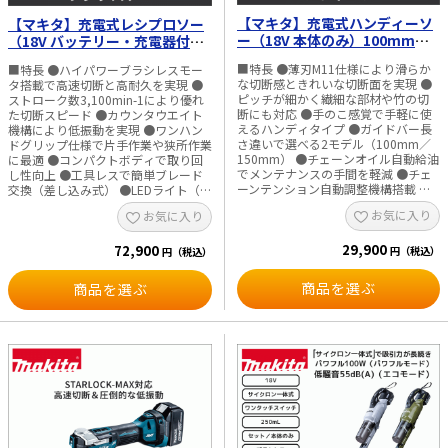
バッテリの充電状態や作業条件によ
す。バッテリの充電状態や作業条件に
安） 高力ボルトM16：約370本（締付
り異なります。 ※IP表示は粉じんや
【マキタ】充電式ハンディーソ
より異なります。
【マキタ】充電式レシプロソー
け時間 約2.8秒） ・モーター：ハイパ
水による影響を受けにくいように設
ワーブラシレスモータ ・防じん、防
ー（18V 本体のみ）100mm／
（18V バッテリー・充電器付／
計されていますが、故障しないこと
水：APT ・作業用モード：正逆転オ
150mm MUC101DZN／
本体のみ） JR189DRGX／
を保証するものではありません。
ートストップ（3段階）＋スイッチ全
■特長 ●薄刃M11仕様により滑らか
■特長 ●ハイパワーブラシレスモー
MUC150DZN
JR189DZ
※40Vmaxは満充電時のバッテリ電圧
速モード ・打撃力切替：4段階 ・適
な切断感ときれいな切断面を実現 ●
タ搭載で高速切断と高耐久を実現 ●
を表しています。
合バッテリ：BL1860B、BL1850B、
ピッチが細かく繊細な部材や竹の切
ストローク数3,100min-1により優れ
BL1840 ・主な適合充電器：DC18RF
断にも対応 ●手のこ感覚で手軽に使
た切断スピード ●カウンタウエイト
・標準付属品：フック ・本体寸法
えるハンディタイプ ●ガイドバー長
機構により低振動を実現 ●ワンハン
（mm）：長さ144×幅81×高さ246
さ違いで選べる2モデル（100mm／
ドグリップ仕様で片手作業や狭所作業
・質量（kg）：1.8（バッテリ含む）
150mm） ●チェーンオイル自動給油
に最適 ●コンパクトボディで取り回
※ソケットは別販売品です。 ※ピン
でメンテナンスの手間を軽減 ●チェ
し性向上 ●工具レスで簡単ブレード
式以外のソケットは使用しないでくだ
ーンテンション自動調整機構搭載 ●
交換（差し込み式） ●LEDライト（回
さい。必ずピンを挿し込み、Oリング
ハイパワーブラシレスモータ搭載で
転前点灯・残照機能付）で作業性向上
お気に入り
お気に入り
を取付けてください。 ※工具キャッ
高い切断性能 ●可動式ガードにより
●角度可動シューで安定した切断が可
チャー（別販売品）使用時は確実に装
切込み深さに応じて安全性を確保 ●
能 ●防じん・防水「アプト
着し、落下防止対策を行ってくださ
29,900
ゴム製ハンドガードで手を保護し作
72,900
（APT）」設計 ●18Vバッテリは豊富
円（税込）
円（税込）
い。 ※1充電作業量は参考値であり、
業性向上 ●防滴・防じん「アプト
な対応製品と共通使用可能 ■用途 ・
バッテリの充電状態や作業条件により
（APT）」設計 ●18Vバッテリは300
木材の切断作業 ・パイプの切断作業
商品を選ぶ
商品を選ぶ
異なります。 ※防滴・防じん仕様は
モデル以上と共通使用可能 ■用途 ・
・鋼管の切断作業 ・各種解体・撤去
水や粉じんによる故障を防ぐものでは
庭木のせん定や伐採作業 ・枝木のせ
作業 ・狭所での切断作業 ■仕様 ・切
ありません。
ん定作業 ・雑木の切断作業 ・DIYや
断能力（mm） パイプ：130 木材：
木材切断作業 ■仕様 ・チェーンスピ
255 ※300mmブレード使用時 ・ス
ード（m／s）：8（480m／分） ・電
トローク数（min-1）：0～3,100 ・
源：直流18V ・オイルタンク容量
ストローク（mm）：22 ・電源：直
（ml）：55 ・1充電作業量（目安）
流18V ・1充電作業量（目安） 木材
ひば材φ50mm：約400本 ・モータ
（2×10）：約110本 鋼管
ー：ブラシレス ・防じん、防水：ア
（φ34×3mm）：約40本 ・モータ
プト（APT） ・標準付属品：チェー
ー：ブラシレス ・防じん、防水：ア
ンオイル、チェーンカバー ・適合バ
プト（APT） ・LEDライト：あり ・