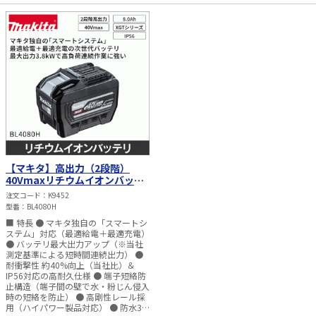
【マキタ】高出力（2段階）
40Vmaxリチウムイオンバッテ
リ(8.0Ah) BL4080H
注文コード
K9452
型番
BL4080H
■ 特長 ● マキタ独自の「スマートシ
ステム」対応（最適給電＋最適充電）
● バッテリ最大出力アップ（※当社
測定基準による短時間連続出力） ●
耐衝撃性 約40%向上（当社比）＆
IP56対応の高耐久仕様 ● 端子短絡防
止構造（端子間の壁で水・粉じん侵入
時の短絡を防止） ● 高剛性レール採
用（ハイパワー製品対応） ● 防水3