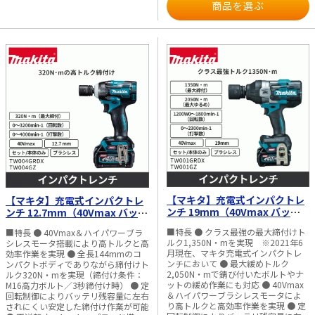
商品を選ぶ
安）： φ4.3×65mm（木ネジ）：約
ータ ・防じん・防水（APT） ・無段
の穴あけ作業 ・木ネジ、小ネジの締
搭載で作業時の視認性向上 ● 手締め
800本 φ5.4×90mm（木ネジ）：約
変速 ・正逆転切替 ・ブレーキ付 ・
付け作業 ・設備工事、内装工事など
機能付で追い締めや手回し作業にも対
460本 φ6×120mm（金物ビス）：約
LEDライト（全周リング／ライトモー
の各種施工 ・家具組立やDIY作業 ■
応 ● 急な回転停止に対応するブレー
150本 M8×16mm（小ネジ）：約
ド付） ・パワー切替（4段階） ・モ
仕様 ・最大穴あけ能力（mm） 鉄
キ機能付 ■用途 ・小ネジ、木ネジな
4,100本 ・モーター：ハイパワーブラ
ードメモリー機能 ・標準付属品：＋
工：13 木工：36 座掘り：35 ・ネジ
どの締付け作業 ・設備、電気工事な
シレスモータ ・防じん・防水（IP56
ビット（2-65）、フック ・使用可能
締め能力 木ネジ：φ6×75mm 小ネ
どの軽作業 ・家具組立やDIY作業 ・狭
／APT） ・無段変速 ・正逆転切替 ・
バッテリ：BL1815N、BL1820B、
ジ：M6 ・最大トルク（N・m）：40
所でのネジ締め作業 ■仕様 ・最大締
ブレーキ付 ・LEDライト（4灯） ・打
BL1830B、BL1850B、BL1860B ・対
・チャック能力（mm）：1.5～13 ・
付けトルク（N・m）：25 ・回転数
撃モード切替 ・アプリでカスタマイ
応充電器：DC18RC、DC18RD、
回転数（min-1） 高速：0～1700 低
（min-1）：0～2,450 ・打撃数
ズ ・モードメモリー機能 ・標準付属
DC18RE、DC18RF、DC18SD、
速：0～500 ・電源：18V ・1充電作
（min-1）：0～3,000 ・電源：直流
品：＋ビット（2-65）、フック ・適
DC18SF、DC18SH ・本体寸法
業量（目安）： 木ネジ
7.2V ・締付け能力 小ネジ：M3～M8
合バッテリ：BL4020、BL4025、
（mm）：長さ111×幅81×高さ234
（φ4.1×38mm／ラワン）：約1,900
普通ボルト：M3～M8 高力ボルト：
BL4040、BL4040F、BL4050F、
・質量（kg）：1.5（バッテリ含む）
本（高速） 木工キリ φ9mm（ラワ
M3～M6 コーススレッド：22～
BL4080F、BL4080H ・対応充電器：
ン、30mm厚）：約1,900本（高速）
45mm ・1充電作業量（目安）
DC40RA、DC40RB、DC40WA、
木工キリ φ27mm（ラワン、30mm
φ3.1×25mm：約320本
DC40WB ・本体寸法（mm）：長さ
厚）：約600本（低速） ・付属品：
φ4.1×45mm：約65本 ・モーター：
119×幅86×高さ247 ・質量
（＋）ビット2-65、フック、バッテ
ブラシモーター（カーボンブラシ）
（kg）：1.6（バッテリ含む）
リ（BL1860B（6.0Ah））
・機能：LEDライト付、無段変速、正
【マキタ】充電式インパクトレ
【マキタ】充電式インパクトレ
×2（DF487DRGXのみ）、充電器
逆転切替、ブレーキ付 ・共通標準付
（DC18RF（DF487DRGXのみ））、
ンチ 19mm（40Vmax バッテ
属品：＋ビット（2-45） ・適合バッ
ンチ 12.7mm（40Vmax バッテ
プラスチックケース（DF487DRGXの
テリ：BL0715 ・対応充電器：
リー・充電器付／本体のみ）
リー・充電器付／本体のみ）
み） ・使用可能バッテリ：
■特長 ● クラス最強の最大締付けト
DC10WA、DC07SB ・本体寸法
■特長 ● 40Vmax＆ハイパワーブラ
TW001GRDX／TW001GZ
TW004GRDX／TW004GZ
BL1815N、BL1820B、BL1830B、
ルク1,350N・mを実現 ※2021年6
（mm） 長さ：227（折り曲げ時）、
シレスモータ搭載により高トルクと高
BL1850B、BL1860B ・本体寸法
月現在、マキタ充電式インパクトレ
282（ストレート時） 幅：42 高さ：
効率作業を実現 ● 全長144mmのコ
（mm）：長さ150×幅81×高さ248
ンチにおいて ● 最大緩めトルク
144（折り曲げ時）、52（ストレート
ンパクトボディでありながら締付けト
・質量（kg）：1.6（バッテリ含む）
2,050N・mで錆び付いたボルトやナ
時） ・質量（kg）：0.55（バッテリ
ルク320N・mを実現（締付け条件：
※写真は一部類似モデルを使用して
ットの緩め作業にも対応 ● 40Vmax
含む）
M16高力ボルト／3秒締付け時） ● 定
います。アクセサリは別販売品です。
＆ハイパワーブラシレスモータによ
回転制御によりバッテリ残容量に左右
※1充電作業量は参考値であり、バッ
り高トルクと高効率作業を実現 ● 定
されにくい安定した締付け作業が可能