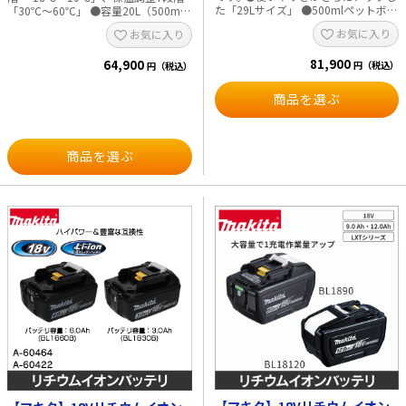
※連続使用時間は参考値であり、バ
た「29Lサイズ」 ●500mlペットボト
「30℃～60℃」 ●容量20L（500mL
ッテリの充電状態や作業条件により
ルは約30本、2Lペットボトルは6本ま
ペットボトルは20本､2Lペットボトル
お気に入り
異なります。
お気に入り
で収納可能 ※ペットボトルのサイ
は4本まで収納可能） ●防水保護等級
ズにより収納本数は異なります｡ ●収
IPX4（バッテリ使用時） ●USB機器
81,900
納に便利な各種付属品 ●庫内掃除後
64,900
充電可能 ●キャスタで持ち運びラク
円（税込）
円（税込）
の水抜きに便利なドレンコック付 ●
ラク、ショルダーベルト付 ●瓶飲料
持ち手部分にごみ袋を引っ掛け可能
の栓抜き付 ■用途 ・作業現場での飲
商品を選ぶ
なごみ袋用フック付 ●キャリーハン
料の保冷、保温 ・アウトドア、キャ
ドル付（運搬しやすい角度で固定可
ンプでの保冷、保温 ・車内（移動
能） ●AC100V、シガーソケットでも
中）での保冷、保温（AC100V／
使用可能 ※ACアダプタ､シガーソケ
DC12～24V使用） ・保冷剤や飲料の
商品を選ぶ
ット用コードが標準付属なので､バッ
冷凍、保冷 ・コーキング剤の保温等
テリが無くても使用できます｡ ●17段
■仕様 ・内容積（L）：20 ・能
階温度設定 ●防水保護等級IPX4（バ
力：-18℃～60℃に設定可能 ・冷却方
ッテリ使用時） ●瓶飲料の栓抜き付
式：コンプレッサ、冷媒ガス（R-
●USB機器充電可能 ■ 用途 ・作業現
134a、28g）圧縮方式 ・温蔵方式：
場での飲料の保冷、保温 ・アウトド
ワイヤヒータ加熱方式 ・感電保護ク
ア、キャンプでの保冷、保温 ・
ラス：ClassⅢ ・断熱材（発砲ガ
AC100V、シガーソケット（DC12～
ス）：ポリウレタンフォーム（シクロ
24V）使用時の車内での保冷、保温
ペンタン） ・電源（V） ※40Vmax
・保冷剤や飲料の冷凍、保冷 ・コー
は満充電時のバッテリ電圧を表してい
キング剤の保温等 ※新品未開封､且
ます。（ライトバッテリ除く） 直
つコーキング剤メーカーの推奨保管
流：36（40Vmax） 直流：18 AC：
温度内に限る ■ 仕様 ・内容積
100 自動車シガーライターソケット：
（L）：29 ・能力：-18℃～60℃に設
DC12～24V ・1充電連続使用時間
定可能 ・冷却方式：コンプレッサ、
（目安） ※庫内が設定温度に達して
冷媒ガス（R-134a、33g）圧縮方式
からの測定時間です。数値は参考値で
・温蔵方式：ワイヤヒータ加熱方式
す。バッテリの充電状態や作業条件に
・感電保護クラス：ClassⅢ ・断熱材
よって異なります。 【40Vmax、
（発砲ガス）：ポリウレタンフォー
BL4050F-5.0Ah×2本使用時】