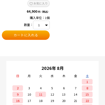
層構造（セルへの水・粉じん侵入を抑
お気に入り
制） ● 衝撃吸収構造（セル保護性能
向上） ● 残容量表示機能付 ■ 仕様
64,900
・種類：リチウムイオンバッテリ ・
円（税込）
電圧：40Vmax ・システム：マキタ
購入単位：1個
スマートシステム対応 ・保護等級：
IP56（バッテリ単体） ・部品番号：
数量：
A-77263 ・容量：8.0Ah ・最大出力：
3.8kWクラス ・充電時間（DC40RA／
DC40RB）：約60分（実用）／約76
分（フル） ・充電時間（DC40WA／
DC40WB）：約335分（実用）／約
420分（フル） ■ 注意事項 ※工具装
着時は本体側の保護等級に準じます
※粉じんや水による故障を保証するも
のではありません ※写真の工具は別
販売品です ※対応機種は各製品の仕
様をご確認ください ※一部対応しな
いモデルがあります。各製品の主要機
2026年 8月
能に掲載している推奨バッテリをご確
認ください ※充電時間は各充電器
（DC40RA／DC40RB／DC40WA／
日
月
火
水
木
金
土
DC40WB）使用時の目安です。
1
2
3
4
5
6
7
8
9
10
11
12
13
14
15
16
17
18
19
20
21
22