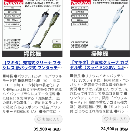
作業（鉄筋、塩ビ管等） ・タイル目
クボタン付 ●フィルタ簡単固定 ●斜
地の削り取り作業 ・接着剤、シーリ
めカットパイプ採用 ●高輝度LEDラ
ング材の除去作業 ・研削、仕上げ作
イト付 ●フィルタ誤取付防止構造
業 ■ 仕様 ・振動数（min-1）：
●18Vバッテリは豊富な互換性 イン
10,000～20,000 ・振動角度：左右
パクトドライバ、マルノコ、草刈
1.8°（計3.6°） ・電源：直流18V ・1
機、チェンソー、保冷温庫などに共
充電作業量（目安）：SPF（厚さ
通使用可能 ■用途 ・じゅうたん等の
38mm） 約320カット ・モーター：
清掃 ・棚や家具の隙間の清掃 ・ソフ
ハイパワーブラシレスモータ ・防じ
ァなど狭い場所の清掃 ・作業現場の
ん、防水：APT ・機能：AVT防振構
清掃 ■仕様 ・集じん方法：サイクロ
造、LEDライト付 ・標準付属品：カッ
ン一体式 ・スイッチ：ワンタッチス
トソーMAM001、サンディングパッ
イッチ ・吸込仕事率（W） パワフ
ド、サンディングペーパー
ル：100 強：60 標準：35 エコ：15
（#60/#120/#240）、ツールボック
【マキタ】充電式クリーナ カプ
・電源（V）：直流18 ・1充電使用量
【マキタ】充電式クリーナ ブラ
ス ・主な適合バッテリ：BL1815N、
（目安） パワフル：約8分 強：約15
BL1820B、BL1830B、BL1850B、
セル式（スライド10.8V、1.5Ah
シレス 紙パック式 ワンタッチス
分 標準：約21分 エコ：約38分 ・騒
BL1860B ・主な適合充電器：
／Typ.5 バッテリー・充電器付
イッチ（18V バッテリー・充電
音値（dB（A）） パワフル：66 強：
DC18RF ・本体寸法（mm）：長さ
■特長 ●リチウムイオンバッテリ
■特長 ●パワフル125W ※パワフル
／本体のみ） CL108FDSTW／
器付／本体のみ） 白／オリーブ
62 標準：60 エコ：55 ・使用可能バ
322×幅95×高さ126 ・質量（kg）：
「10.8Vスライド式」採用 軽量・コン
モード時 ●低騒音54dB（A） ※エ
CL108FDSHW／CL108FDZW
CL285FDRF／CL285FDZ
ッテリ：BL1815N、BL1820B、
1.9（バッテリ含む、先端工具非装着
パクト・高容量で快適な清掃作業を
コモード時 モータ制御の最適化によ
BL1830B、BL1850B、BL1860B ・標
時） ※写真の先端工具類は別販売品
実現 ●カプセル式集じん カプセルを
り40Vmax仕様と同等の吸引力を実現
準付属品：ノズル、ストレートパイ
を含みます。 ※OIS仕様ブレードは使
ひねって外すだけで簡単ゴミ捨て ●
ハイパワーブラシレスモータ搭載 ●
プ、サッシ（すきま）ノズル、高機
用できません。 ※1充電作業量は参考
ワンタッチスイッチ採用 「パワフル
低騒音化を実現する「流路構造」 風
能フィルタEX、バッテリー
値であり、作業条件により異なりま
モード」付 隙間や重たいゴミも強力
の流れを効率化し、振動をエラストマ
BL1830B（CL286FDRFW、
す。 ※質量はバッテリ含む、先端工
吸引 連続運転に便利 ●ゴミストッパ
で吸収 穴あきスポンジで吸音 パワフ
CL286FDRFOのみ）、充電器
具非装着時の値です。 ※防じん・防
付 ゴミのこぼれ落ちを防止 ●バッテ
ルモード時65dB（A） ●操作性に優
DC18RF（CL286FDRFW、
水は水や粉じんによる故障を防ぐもの
リ切れお知らせ機能付LEDライト
れたノズル ノズル可動部の中心を後
お気に入り
お気に入り
CL286FDRFOのみ） ・本体寸法
ではありません。
※BL1015除く 薄暗い場所等の清掃に
タイヤ軸上に配置し、じゅうたん等へ
（mm）：長さ1106×幅113×高さ
便利 バッテリ容量低下時は点滅して
の引っかかりを低減 吸引時の騒音も
177（ノズル、パイプ付） ・質量
24,900
お知らせ ●奥の奥まで届き､真っすぐ
39,900
低減 ●使いやすくなったワンタッチ
円（税込）
円（税込）