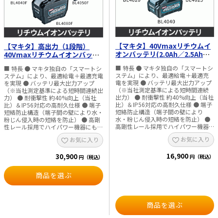
れないで下さい｡
ド、インナートレイ、庫内カゴ ・防
じん・防水性能：IPX4（バッテリ使
用時） ・推奨バッテリ：BL4020、
BL4025、BL4040、BL4040F、
BL4050F、BL4080F、BL4080H ※写
真のバッテリ･工具等は別販売品で
【マキタ】40Vmaxリチウムイ
【マキタ】高出力（1段階）
す｡ ※IP表示をしている製品は粉じん
オンバッテリ(2.0Ah／2.5Ah／
40Vmaxリチウムイオンバッテ
や水による影響を受けにくいように
4.0Ah) BL4020／BL4025／
リ(4.0Ah／5.0Ah／8.0Ah)
設計されていますが､故障しないこと
■ 特長 ● マキタ独自の「スマートシ
■ 特長 ● マキタ独自の「スマートシ
BL4040
BL4040F／BL4050F／BL4080F
を保証するものではありません｡ ※新
ステム」により、最適給電＋最適充
ステム」により、最適給電＋最適充電
品未開封､且つコーキング剤メーカー
電を実現 ● バッテリ最大出力アップ
を実現 ● バッテリ最大出力アップ
の推奨保管温度内に限る｡開封済みの
（※当社測定基準による短時間連続
（※当社測定基準による短時間連続出
コーキング剤は揮発性ガスが発生し
出力） ● 耐衝撃性 約40%向上（当社
力） ● 耐衝撃性 約40%向上（当社
ますので食品と一緒に入れないで下
比）＆IP56対応の高耐久仕様 ● 端子
比）＆IP56対応の高耐久仕様 ● 端子
さい｡
短絡防止構造（端子間の壁により
短絡防止構造（端子間の壁により水・
水・粉じん侵入時の短絡を防止） ●
粉じん侵入時の短絡を防止） ● 高剛
高剛性レール採用でハイパワー機器
性レール採用でハイパワー機器にも対
にも対応 ● 防水3層構造によりセル
応 ● 防水3層構造によりセルへの
お気に入り
お気に入り
への水・粉じん侵入を抑制 ● 衝撃吸
水・粉じん侵入を抑制 ● 衝撃吸収構
収構造によりセル保護性能を向上 ●
造によりセル保護性能を向上 ● 残容
16,900
残容量表示機能付 ■ 仕様 ・種類：リ
30,900
量表示機能付 ■ 仕様 ・種類：リチウ
円（税込）
円（税込）
チウムイオンバッテリ ・電源：
ムイオンバッテリ ・電源：40Vmax
40Vmax ・システム：マキタ スマー
・システム：マキタ スマートシステ
商品を選ぶ
トシステム対応 ・保護等級：
ム対応 ・保護等級：IP56（バッテリ
IP56（バッテリ単体）
単体）
商品を選ぶ