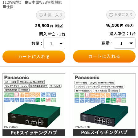
112W給電） ●日本語WEB管理機能
■仕様
e431オリジナル
お気に入り
お気に入り
暑さ対策
46,900
89,900
円（税込）
円（税込）
購入単位：1台
購入単位：1台
販売終了品
数量：
数量：