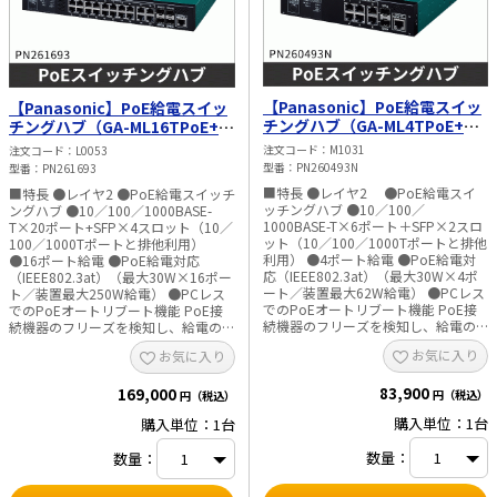
【Panasonic】PoE給電スイッ
【Panasonic】PoE給電スイッ
チングハブ（GA-ML4TPoE+）
チングハブ（GA-ML16TPoE+）
PN260493N
PN261693
注文コード
M1031
注文コード
L0053
型番
PN260493N
型番
PN261693
■特長 ●レイヤ2 ●PoE給電スイ
■特長 ●レイヤ2 ●PoE給電スイッチ
ッチングハブ ●10／100／
ングハブ ●10／100／1000BASE-
1000BASE-T×6ポート＋SFP×2スロ
T×20ポート+SFP×4スロット（10／
ット（10／100／1000Tポートと排他
100／1000Tポートと排他利用）
利用） ●4ポート給電 ●PoE給電対
●16ポート給電 ●PoE給電対応
応（IEEE802.3at）（最大30W×4ポ
（IEEE802.3at）（最大30W×16ポー
ート／装置最大62W給電） ●PCレス
ト／装置最大250W給電） ●PCレス
でのPoEオートリブート機能 PoE接
でのPoEオートリブート機能 PoE接
続機器のフリーズを検知し、給電の
続機器のフリーズを検知し、給電の
OFF／ONを行うことで接続機器をリ
OFF／ONを行うことで、接続機器を
お気に入り
お気に入り
ブート（再起動）させ、フリーズか
リブート（再起動）させ、フリーズか
ら復旧させます。 ●ポート側配線誘
ら復旧させます。 ●ポート側配線誘
83,900
導雷サージ耐性10kV、屋外への給電
169,000
導雷サージ耐性10kV、屋外への給電
円（税込）
円（税込）
時に雷サージの影響を受けにくい ●
時に雷サージの影響を受けにくい ●
購入単位：1台
購入単位：1台
ファンレス筐体、静音かつ、埃や地
静音ファンコントロール機能 給電電
塵の吸い込みによるファン故障なし
力に応じて、ファン回転数の速度を抑
数量：
数量：
●動作環境温度50℃まで対応 ■仕様
えることが可能です。 ●動作環境温
度50℃まで対応 ■仕様