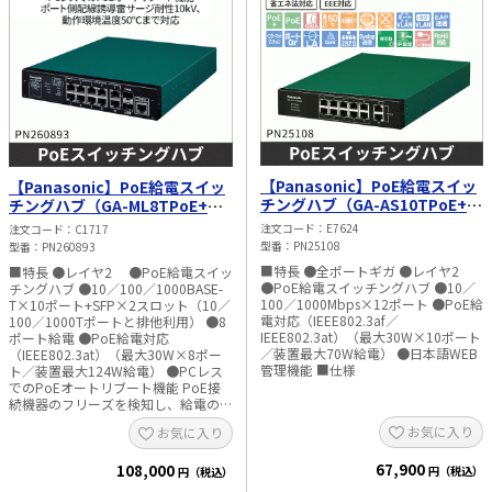
【Panasonic】PoE給電スイッ
【Panasonic】PoE給電スイッ
チングハブ（GA-AS10TPoE+）
チングハブ（GA-ML8TPoE+）
PN25108
PN260893
注文コード
E7624
注文コード
C1717
型番
PN25108
型番
PN260893
■特長 ●全ポートギガ ●レイヤ2
■特長 ●レイヤ2 ●PoE給電スイッ
●PoE給電スイッチングハブ ●10／
チングハブ ●10／100／1000BASE-
100／1000Mbps×12ポート ●PoE給
T×10ポート+SFP×2スロット（10／
電対応（IEEE802.3af／
100／1000Tポートと排他利用） ●8
IEEE802.3at）（最大30W×10ポート
ポート給電 ●PoE給電対応
／装置最大70W給電） ●日本語WEB
（IEEE802.3at）（最大30W×8ポー
管理機能 ■仕様
ト／装置最大124W給電） ●PCレス
でのPoEオートリブート機能 PoE接
続機器のフリーズを検知し、給電の
OFF／ONを行うことで、接続機器を
お気に入り
お気に入り
リブート（再起動）させ、フリーズか
ら復旧させます。 ●ポート側配線誘
67,900
108,000
導雷サージ耐性10kV、屋外への給電
円（税込）
円（税込）
時に雷サージの影響を受けにくい ●