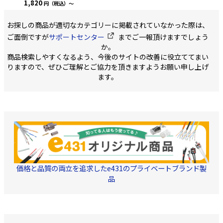
1,820
円（税込）～
耐圧でより安全なチャー
ジホース ●冷媒による材
質変化もなし ■仕様 ・接
お探しの商品が適切なカテゴリーに掲載されていなかった際は、
続口径：5／16″フレア ・
使用圧力：～5.5MPa ・交
ご面倒ですが
サポートセンター
までご一報頂けますでしょう
換用パッキン：TA133AFP
か。
商品検索しやすくなるよう、今後のサイトの改善に役立ててまい
りますので、ぜひご理解とご協力を頂きますようお願い申し上げ
ます。
価格と品質の両立を追求したe431のプライベートブランド製
品