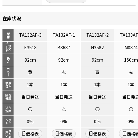
在庫状況
TA132AF-3
TA132AF-1
TA132AF-2
TA133AF
型番
コード
注文
E3518
B8687
H3582
M0874
長さ
92cm
92cm
92cm
150cm
カラー
黄
赤
青
赤
単位
購入
1本
1本
1本
1本
区分
在庫
当日発送
当日発送
当日発送
当日発
状況
在庫
〇
△
〇
〇
ント
ポイ
0%
0%
0%
0%
まとめ
買い
価格表
価格表
価格表
価格