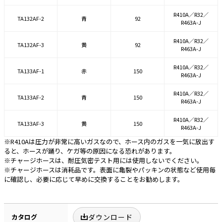
R410A／R32／
TA132AF-2
青
92
R463A-J
R410A／R32／
TA132AF-3
黄
92
R463A-J
R410A／R32／
TA133AF-1
赤
150
R463A-J
R410A／R32／
TA133AF-2
青
150
R463A-J
R410A／R32／
TA133AF-3
黄
150
R463A-J
※R410Aは圧力が非常に高いガスなので、ホース内のガスを一気に放出す
ると、ホースが踊り、ケガ等の原因になる恐れがあります。
※チャージホースは、耐圧気密テスト用には使用しないでください。
※チャージホースは消耗品です。表面に亀裂やパッキンの状態など使用毎
に確認し、必要に応じて早めに交換することをお勧めします。
カタログ
ダウンロード