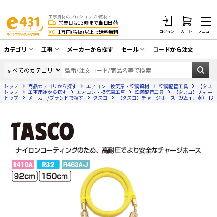
工事資材のプロショップe資材 CATV・アンテナ・防犯・光・LAN・電気・空調工事など
営業日は13時まで
当日出荷
¥0
1万円(税抜)以上で
送料無料
ログイン
カート
メニュー
カテゴリ
工事
メーカーから探す
セール
コードから注文
同軸ケーブル／テレビ用接栓／関連工具
CATV・アンテナ工事
在庫一掃セール
アンテナ・取付金具・ブースター／CATV
トップ
商品カテゴリから探す
エアコン・換気扇・空調資材
空調配管工具
【タスコ】
光工事・FTTH工事
部材類
トップ
工事用途から探す
エアコン・換気扇工事
空調配管工具
【タスコ】チャージホー
トップ
メーカー/ブランドで探す
タスコ
【タスコ】チャージホース（92cm、黄） TA13
配線補助具（モール・結束バンド・テー
エアコン・換気扇工事
プ類 他）
防犯カメラ工事
防犯工事関連
LAN配線工事
HDMIケーブル・周辺機器／RCAケーブル
電話工事
電話線／コネクタ／アダプタ
電気配管工事
光ファイバー・融着接続機関連
EV充電設備工事
LANケーブル・コネクタ・関連資材/機器
照明設置工事
ネットワーク機器