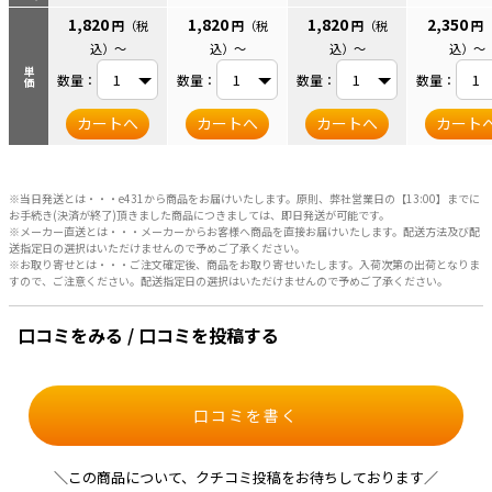
1,820
1,820
1,820
2,350
円
（税
円
（税
円
（税
円
込）
～
込）
～
込）
～
込）
～
単価
数量：
数量：
数量：
数量：
カートへ
カートへ
カートへ
カート
※当日発送とは・・・e431から商品をお届けいたします。原則、弊社営業日の【13:00】までに
お手続き(決済が終了)頂きました商品につきましては、即日発送が可能です。
※メーカー直送とは・・・メーカーからお客様へ商品を直接お届けいたします。配送方法及び配
送指定日の選択はいただけませんので予めご了承ください。
※お取り寄せとは・・・ご注文確定後、商品をお取り寄せいたします。入荷次第の出荷となりま
すので、ご注意ください。配送指定日の選択はいただけませんので予めご了承ください。
口コミをみる / 口コミを投稿する
口コミを書く
＼この商品について、クチコミ投稿をお待ちしております／