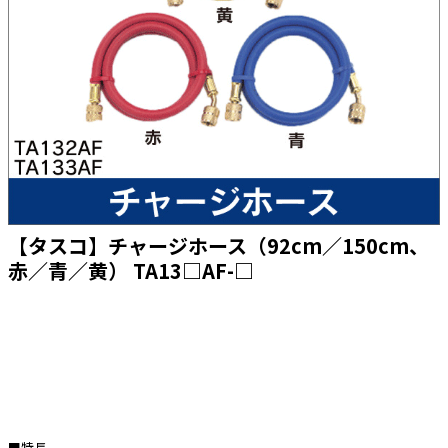
太陽光発電工事
エアコン・換気扇・空調資材
太陽光発電ケーブル・コネクタ・関連資
ホテル・病院向け
材/機器
電源ケーブル／コネクタ／分電盤／ブレ
ーカ
照明・照明器具
電源タップ・延長コード
スイッチ・コンセント（配線器具）
【タスコ】チャージホース（92cm／150cm、
PF管/FEP管/CD管/情報線保護管
赤／青／黄） TA13□AF-□
ボックス・ビニル電線管付属品・引き込
みカバー
工具関連
EV充電設備工事関連
感染症関連
■特長
その他