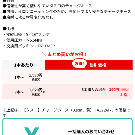
●信頼性が高く使いやすいタスコのチャージホース
e431オリジナル
●内部ナイロンコーティングのため、高耐圧でより安全なチャージホース
●冷媒による材質変化もなし
暑さ対策
■仕様
販売終了品
・接続口径：5／16″フレア
・使用圧力：～5.5MPa
・交換用パッキン：TA133AFP
まとめ買いがお得！
1本あたり
割引価格
1,950
円
1
本～
—
（税込）
3
本購入の場合、
390
円
1,820
円
（税込）
3
本～
（税込）
お得！
※上記は、【タスコ】チャージホース（92cm、黄） TA132AF-3 の価格で
す。
一括購入のお問い合わせ