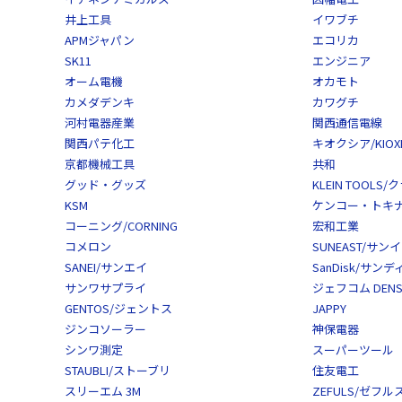
井上工具
イワブチ
APMジャパン
エコリカ
SK11
エンジニア
オーム電機
オカモト
カメダデンキ
カワグチ
河村電器産業
関西通信電線
関西パテ化工
キオクシア/KIOXI
京都機械工具
共和
グッド・グッズ
KLEIN TOOL
KSM
ケンコー・トキナー/
コーニング/CORNING
宏和工業
コメロン
SUNEAST/サン
SANEI/サンエイ
SanDisk/サン
サンワサプライ
ジェフコム DENS
GENTOS/ジェントス
JAPPY
ジンコソーラー
神保電器
シンワ測定
スーパーツール
STAUBLI/ストーブリ
住友電工
スリーエム 3M
ZEFULS/ゼフル