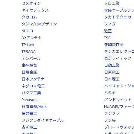
セメダイン
大自工業
ダイヤテックス
太陽ケーブルテ
タカコム
タカトテクニカ
タジマ/TJMデザイン
ツノダ
タスコ
近正
DXアンテナ
TSC
TP-Link
寺岡製作所
TERADA
デンカエレクト
テンパール
東芝ライテック
東神電気
日動工業
日晴金属
日東電工
日本アンテナ
日本理工
ネグロス電工
ハイリャン・ジ
バクマ工業
ハタヤ
Panasonic
パンドウイット
日置電機/Hioki
HUAWEI/ファー
藤井電工
フジクラ
フジクラダイヤケーブル
フジ矢
古河電工
ブロードウォッ
ベッセル
ヘラマンタイトン/He