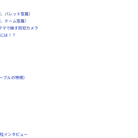
較、バレット型篇）
較、ドーム型篇）
パノラマで映す防犯カメラ
には！？
ケーブルの特徴）
工社インタビュー