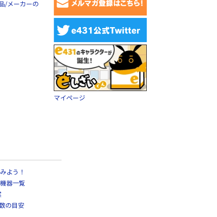
品/メーカーの
マイページ
みよう！
機器一覧
案
日数の目安