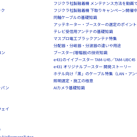
フジクラ社製融着機 メンテナンス方法を動画
ック
フジクラ社製融着機 下取りキャンペーン開催
同軸ケーブルの基礎知識
アッテネーター・ブースターの選定のポイント
テレビ受信用アンテナの基礎知識
マスプロ電工ブラックアンテナ特集
分配器・分岐器・分波器の違いや用途
ロン
ブースター(増幅器)の技術知識
e431のイイブースター TAM-U45／TAM-UBC45
e431 オリジナルブースター 開発ストーリー
ホテル向け「黒」のケーブル特集（LAN・ア
照明選定・施工の極意
ャパン
AIカメラ基礎知識
ウェイ
チ
llermannTyton