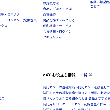
取扱い希望商
お支払方法
ご要望
商品のご返品・交換
端子・コネクタ
品質保証
スイッチ・コンセント(配線器具)
商品を探す・みつける
ックス
便利機能・サービス
会員情報・ログイン
セキュリティ
e431お役立ち情報
一覧
防犯カメラの基礎知識～防犯カメラを設置して
防犯カメラの基礎知識～選び方・種類、必要な
ビズ
防犯カメラお手ごろ組み合わせ 商品おすすめ
防犯用レコーダー・IPカメラ記録容量と保存
防犯カメラ用レコーダーの選び方