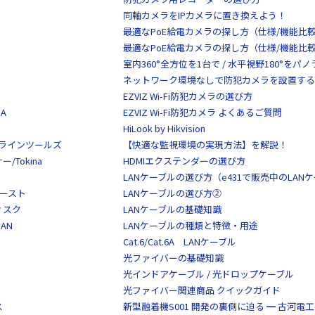
同軸カメラをIPカメラに置き換えよう！
最適なPoE給電カメラの探し方（仕様/機能比
最適なPoE給電カメラの探し方（仕様/機能比
室内360°全方位を1台で / 水平視野180°を
ネットワーク環境なしで防犯カメラを設置する
EZVIZ Wi-Fi防犯カメラの選び方
A
EZVIZ Wi-Fi防犯カメラ よくあるご質問
HiLook by Hikvision
S/クラインツールズ
【快適な監視環境の実現方法】を解説！
Tokina
HDMIエクステンダーの選び方
LANケーブルの選び方（e431で販売中のLAN
イースト
LANケーブルの選び方②
ディスク
LANケーブルの基礎知識
AN
LANケーブルの種類と特徴・用途
Cat.6/Cat.6A LANケーブル
光ファイバーの基礎知識
光インドアケーブル / 光ドロップケーブル
光ファイバー関連商品 クイックガイド
ス
新型融着機S001 開発の裏側に迫る ━ 古河電