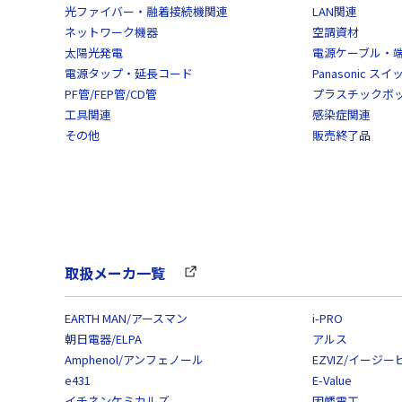
光ファイバー・融着接続機関連
LAN関連
ネットワーク機器
空調資材
太陽光発電
電源ケーブル・
電源タップ・延長コード
Panasonic 
PF管/FEP管/CD管
プラスチックボ
工具関連
感染症関連
その他
販売終了品
取扱メーカ一覧
EARTH MAN/アースマン
i-PRO
朝日電器/ELPA
アルス
Amphenol/アンフェノール
EZVIZ/イージー
e431
E-Value
イチネンケミカルズ
因幡電工