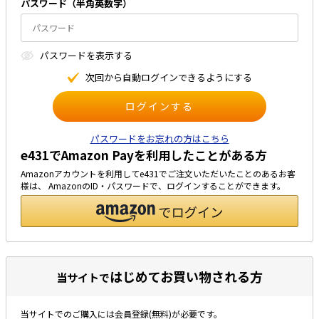
パスワード（半⾓英数字）
太陽光発電工事
エアコン・換気扇・空調資材
太陽光発電ケーブル・コネクタ・関連資
ホテル・病院向け
パスワードを表⽰する
材/機器
電源ケーブル／コネクタ／分電盤／ブレ
次回から⾃動ログインできるようにする
ーカ
照明・照明器具
電源タップ・延長コード
パスワードをお忘れの方はこちら
e431でAmazon Payを利用したことがある方
スイッチ・コンセント（配線器具）
Amazonアカウントを利用してe431でご注文いただいたことのあるお客
PF管/FEP管/CD管/情報線保護管
様は、 AmazonのID・パスワードで、ログインすることができます。
ボックス・ビニル電線管付属品・引き込
みカバー
工具関連
EV充電設備工事関連
はじめてお買い物される方
当サイトで
感染症関連
当サイトでのご購入には会員登録(無料)が必要です。
その他