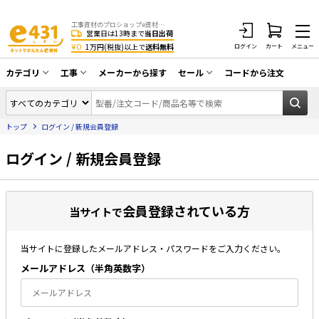
工事資材のプロショップe資材 CATV・アンテナ・防犯・光・LAN・電気・空調工事など
営業日は13時まで
当日出荷
¥0
1万円(税抜)以上で
送料無料
ログイン
カート
メニュー
カテゴリ
工事
メーカーから探す
セール
コードから注文
同軸ケーブル／テレビ用接栓／関連工具
CATV・アンテナ工事
在庫一掃セール
アンテナ・取付金具・ブースター／CATV
トップ
ログイン / 新規会員登録
光工事・FTTH工事
部材類
配線補助具（モール・結束バンド・テー
ログイン / 新規会員登録
エアコン・換気扇工事
プ類 他）
防犯カメラ工事
防犯工事関連
会員登録されている方
LAN配線工事
当サイトで
HDMIケーブル・周辺機器／RCAケーブル
電話工事
電話線／コネクタ／アダプタ
当サイトに登録したメールアドレス・パスワードをご入力ください。
電気配管工事
光ファイバー・融着接続機関連
メールアドレス（半⾓英数字）
EV充電設備工事
LANケーブル・コネクタ・関連資材/機器
照明設置工事
ネットワーク機器