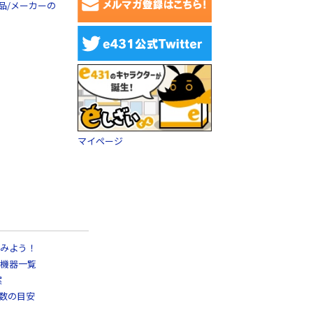
品/メーカーの
マイページ
みよう！
機器一覧
案
日数の目安