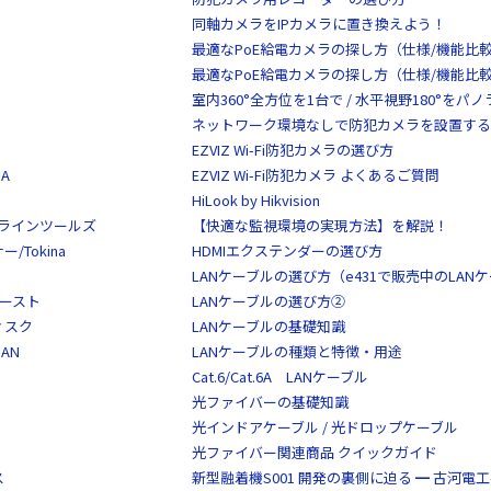
同軸カメラをIPカメラに置き換えよう！
最適なPoE給電カメラの探し方（仕様/機能比
最適なPoE給電カメラの探し方（仕様/機能比
室内360°全方位を1台で / 水平視野180°を
ネットワーク環境なしで防犯カメラを設置する
EZVIZ Wi-Fi防犯カメラの選び方
A
EZVIZ Wi-Fi防犯カメラ よくあるご質問
HiLook by Hikvision
S/クラインツールズ
【快適な監視環境の実現方法】を解説！
Tokina
HDMIエクステンダーの選び方
LANケーブルの選び方（e431で販売中のLAN
イースト
LANケーブルの選び方②
ディスク
LANケーブルの基礎知識
AN
LANケーブルの種類と特徴・用途
Cat.6/Cat.6A LANケーブル
光ファイバーの基礎知識
光インドアケーブル / 光ドロップケーブル
光ファイバー関連商品 クイックガイド
ス
新型融着機S001 開発の裏側に迫る ━ 古河電