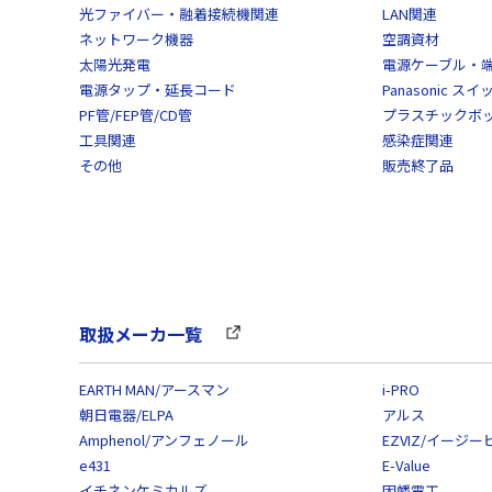
光ファイバー・融着接続機関連
LAN関連
ネットワーク機器
空調資材
太陽光発電
電源ケーブル・
電源タップ・延長コード
Panasonic 
PF管/FEP管/CD管
プラスチックボ
工具関連
感染症関連
その他
販売終了品
取扱メーカ一覧
EARTH MAN/アースマン
i-PRO
朝日電器/ELPA
アルス
Amphenol/アンフェノール
EZVIZ/イージー
e431
E-Value
イチネンケミカルズ
因幡電工