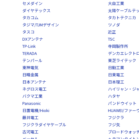
セメダイン
大自工業
ダイヤテックス
太陽ケーブルテ
タカコム
タカトテクニカ
タジマ/TJMデザイン
ツノダ
タスコ
近正
DXアンテナ
TSC
TP-Link
寺岡製作所
TERADA
デンカエレクト
テンパール
東芝ライテック
東神電気
日動工業
日晴金属
日東電工
日本アンテナ
日本理工
ネグロス電工
ハイリャン・ジ
バクマ工業
ハタヤ
Panasonic
パンドウイット
日置電機/Hioki
HUAWEI/ファー
藤井電工
フジクラ
フジクラダイヤケーブル
フジ矢
古河電工
ブロードウォッ
ベッセル
ヘラマンタイトン/He