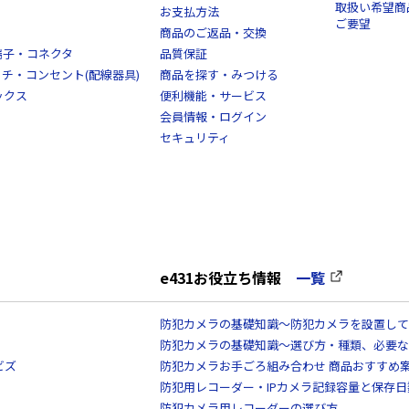
取扱い希望商
お支払方法
ご要望
商品のご返品・交換
端子・コネクタ
品質保証
スイッチ・コンセント(配線器具)
商品を探す・みつける
ックス
便利機能・サービス
会員情報・ログイン
セキュリティ
e431お役立ち情報
一覧
防犯カメラの基礎知識～防犯カメラを設置して
防犯カメラの基礎知識～選び方・種類、必要な
ビズ
防犯カメラお手ごろ組み合わせ 商品おすすめ
防犯用レコーダー・IPカメラ記録容量と保存
防犯カメラ用レコーダーの選び方