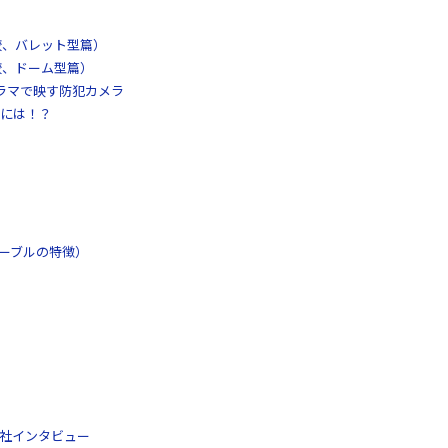
較、バレット型篇）
較、ドーム型篇）
パノラマで映す防犯カメラ
には！？
ケーブルの特徴）
工社インタビュー