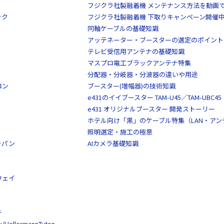
フジクラ社製融着機 メンテナンス方法を動画
ック
フジクラ社製融着機 下取りキャンペーン開催
同軸ケーブルの基礎知識
アッテネーター・ブースターの選定のポイント
テレビ受信用アンテナの基礎知識
マスプロ電工ブラックアンテナ特集
分配器・分岐器・分波器の違いや用途
ロン
ブースター(増幅器)の技術知識
e431のイイブースター TAM-U45／TAM-UBC45
e431 オリジナルブースター 開発ストーリー
ホテル向け「黒」のケーブル特集（LAN・ア
照明選定・施工の極意
ャパン
AIカメラ基礎知識
ウェイ
チ
llermannTyton