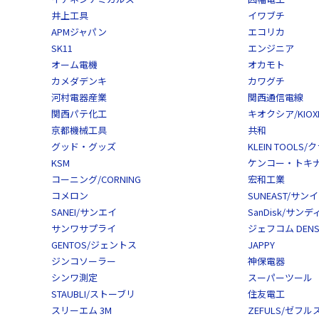
井上工具
イワブチ
APMジャパン
エコリカ
SK11
エンジニア
オーム電機
オカモト
カメダデンキ
カワグチ
河村電器産業
関西通信電線
関西パテ化工
キオクシア/KIOXI
京都機械工具
共和
グッド・グッズ
KLEIN TOOL
KSM
ケンコー・トキナー/
コーニング/CORNING
宏和工業
コメロン
SUNEAST/サン
SANEI/サンエイ
SanDisk/サン
サンワサプライ
ジェフコム DENS
GENTOS/ジェントス
JAPPY
ジンコソーラー
神保電器
シンワ測定
スーパーツール
STAUBLI/ストーブリ
住友電工
スリーエム 3M
ZEFULS/ゼフル