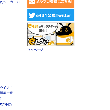
品/メーカーの
マイページ
みよう！
機器一覧
案
日数の目安