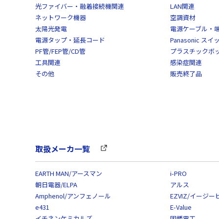
光ファイバー・融着接続機関連
LAN関連
ネットワーク機器
空調資材
太陽光発電
電源ケーブル・
電源タップ・延長コード
Panasonic 
PF管/FEP管/CD管
プラスチックボ
工具関連
感染症関連
その他
販売終了品
取扱メーカ一覧
EARTH MAN/アースマン
i-PRO
朝日電器/ELPA
アルス
Amphenol/アンフェノール
EZVIZ/イージー
e431
E-Value
イチネンケミカルズ
因幡電工