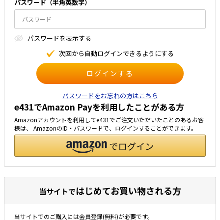
パスワード（半⾓英数字）
太陽光発電工事
エアコン・換気扇・空調資材
太陽光発電ケーブル・コネクタ・関連資
ホテル・病院向け
パスワードを表⽰する
材/機器
電源ケーブル／コネクタ／分電盤／ブレ
次回から⾃動ログインできるようにする
ーカ
照明・照明器具
電源タップ・延長コード
パスワードをお忘れの方はこちら
e431でAmazon Payを利用したことがある方
スイッチ・コンセント（配線器具）
Amazonアカウントを利用してe431でご注文いただいたことのあるお客
PF管/FEP管/CD管/情報線保護管
様は、 AmazonのID・パスワードで、ログインすることができます。
ボックス・ビニル電線管付属品・引き込
みカバー
工具関連
EV充電設備工事関連
はじめてお買い物される方
当サイトで
感染症関連
当サイトでのご購入には会員登録(無料)が必要です。
その他