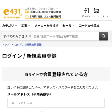
工事資材のプロショップe資材 CATV・アンテナ・防犯・光・LAN・電気・空調工事など
営業日は13時まで
当日出荷
¥0
1万円(税抜)以上で
送料無料
ログイン
カート
メニュー
カテゴリ
工事
メーカーから探す
セール
コードから注文
同軸ケーブル／テレビ用接栓／関連工具
CATV・アンテナ工事
在庫一掃セール
アンテナ・取付金具・ブースター／CATV
トップ
ログイン / 新規会員登録
光工事・FTTH工事
部材類
配線補助具（モール・結束バンド・テー
ログイン / 新規会員登録
エアコン・換気扇工事
プ類 他）
防犯カメラ工事
防犯工事関連
会員登録されている方
LAN配線工事
当サイトで
HDMIケーブル・周辺機器／RCAケーブル
電話工事
電話線／コネクタ／アダプタ
当サイトに登録したメールアドレス・パスワードをご入力ください。
電気配管工事
光ファイバー・融着接続機関連
メールアドレス（半⾓英数字）
EV充電設備工事
LANケーブル・コネクタ・関連資材/機器
照明設置工事
ネットワーク機器