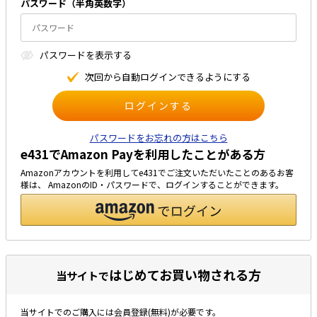
パスワード（半⾓英数字）
太陽光発電工事
エアコン・換気扇・空調資材
太陽光発電ケーブル・コネクタ・関連資
ホテル・病院向け
パスワードを表⽰する
材/機器
電源ケーブル／コネクタ／分電盤／ブレ
次回から⾃動ログインできるようにする
ーカ
照明・照明器具
電源タップ・延長コード
パスワードをお忘れの方はこちら
e431でAmazon Payを利用したことがある方
スイッチ・コンセント（配線器具）
Amazonアカウントを利用してe431でご注文いただいたことのあるお客
PF管/FEP管/CD管/情報線保護管
様は、 AmazonのID・パスワードで、ログインすることができます。
ボックス・ビニル電線管付属品・引き込
みカバー
工具関連
EV充電設備工事関連
はじめてお買い物される方
当サイトで
感染症関連
当サイトでのご購入には会員登録(無料)が必要です。
その他