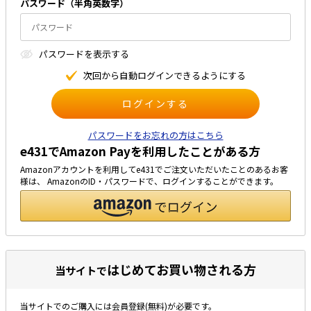
パスワード（半⾓英数字）
太陽光発電工事
エアコン・換気扇・空調資材
太陽光発電ケーブル・コネクタ・関連資
ホテル・病院向け
パスワードを表⽰する
材/機器
電源ケーブル／コネクタ／分電盤／ブレ
次回から⾃動ログインできるようにする
ーカ
照明・照明器具
電源タップ・延長コード
パスワードをお忘れの方はこちら
e431でAmazon Payを利用したことがある方
スイッチ・コンセント（配線器具）
Amazonアカウントを利用してe431でご注文いただいたことのあるお客
PF管/FEP管/CD管/情報線保護管
様は、 AmazonのID・パスワードで、ログインすることができます。
ボックス・ビニル電線管付属品・引き込
みカバー
工具関連
EV充電設備工事関連
はじめてお買い物される方
当サイトで
感染症関連
当サイトでのご購入には会員登録(無料)が必要です。
その他