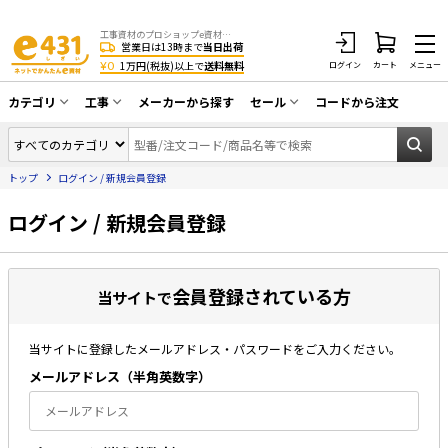
工事資材のプロショップe資材 CATV・アンテナ・防犯・光・LAN・電気・空調工事など
営業日は13時まで
当日出荷
¥0
1万円(税抜)以上で
送料無料
ログイン
カート
メニュー
カテゴリ
工事
メーカーから探す
セール
コードから注文
同軸ケーブル／テレビ用接栓／関連工具
CATV・アンテナ工事
在庫一掃セール
アンテナ・取付金具・ブースター／CATV
トップ
ログイン / 新規会員登録
光工事・FTTH工事
部材類
配線補助具（モール・結束バンド・テー
ログイン / 新規会員登録
エアコン・換気扇工事
プ類 他）
防犯カメラ工事
防犯工事関連
会員登録されている方
LAN配線工事
当サイトで
HDMIケーブル・周辺機器／RCAケーブル
電話工事
電話線／コネクタ／アダプタ
当サイトに登録したメールアドレス・パスワードをご入力ください。
電気配管工事
光ファイバー・融着接続機関連
メールアドレス（半⾓英数字）
EV充電設備工事
LANケーブル・コネクタ・関連資材/機器
照明設置工事
ネットワーク機器