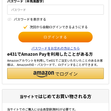
パスワード（半⾓英数字）
太陽光発電工事
エアコン・換気扇・空調資材
太陽光発電ケーブル・コネクタ・関連資
ホテル・病院向け
パスワードを表⽰する
材/機器
電源ケーブル／コネクタ／分電盤／ブレ
次回から⾃動ログインできるようにする
ーカ
照明・照明器具
電源タップ・延長コード
パスワードをお忘れの方はこちら
e431でAmazon Payを利用したことがある方
スイッチ・コンセント（配線器具）
Amazonアカウントを利用してe431でご注文いただいたことのあるお客
PF管/FEP管/CD管/情報線保護管
様は、 AmazonのID・パスワードで、ログインすることができます。
ボックス・ビニル電線管付属品・引き込
みカバー
工具関連
EV充電設備工事関連
はじめてお買い物される方
当サイトで
感染症関連
当サイトでのご購入には会員登録(無料)が必要です。
その他