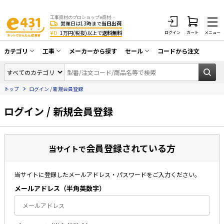
工事資材のプロショップe資材 CATV・アンテナ・防犯・光・LAN・電気・空調工事など
営業日は13時まで
当日出荷
¥0
1万円(税抜)以上で
送料無料
ログイン
カート
メニュー
カテゴリ
工事
メーカーから探す
セール
コードから注文
同軸ケーブル／テレビ用接栓／関連工具
CATV・アンテナ工事
在庫一掃セール
アンテナ・取付金具・ブースター／CATV
トップ
ログイン / 新規会員登録
光工事・FTTH工事
部材類
配線補助具（モール・結束バンド・テー
ログイン / 新規会員登録
エアコン・換気扇工事
プ類 他）
防犯カメラ工事
防犯工事関連
会員登録されている方
LAN配線工事
当サイトで
HDMIケーブル・周辺機器／RCAケーブル
電話工事
電話線／コネクタ／アダプタ
当サイトに登録したメールアドレス・パスワードをご入力ください。
電気配管工事
光ファイバー・融着接続機関連
メールアドレス（半⾓英数字）
EV充電設備工事
LANケーブル・コネクタ・関連資材/機器
照明設置工事
ネットワーク機器